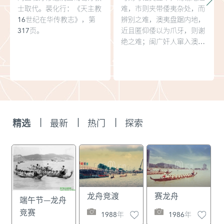
士取代。裴化行：《天主教
难，市则夹带倭夷杂处，而
16世纪在华传教志》，第
辨别之难，澳夷盘踞内地，
317页。
近且匿仰倭以为爪牙，则谢
绝之难；闽广奸人窜入澳中
搬唆教诱，则提防之难。至
近日白艚盛行，在闽者以贩
米为名，拒之则病邻，而不
拒则交通百出；在粤者以贸
货为名，禁之则阻绝生理，
而不禁则通澳通倭，弊不胜
究，法不胜设。故此张鸣冈
|
|
|
精选
最新
热门
探索
提出：“为地方弭隐忧则必
严禁曲防，毋姑息养乱之为
得也。”也就是说要在保证
澳门与广州贸易正常进行的
情况下，严格加强广东政府
对澳门的管理。《明神宗实
录》卷509，万历四十一年
龙舟竞渡
赛龙舟
端午节—龙舟
六月庚戌。
竞赛
1988年
1986年