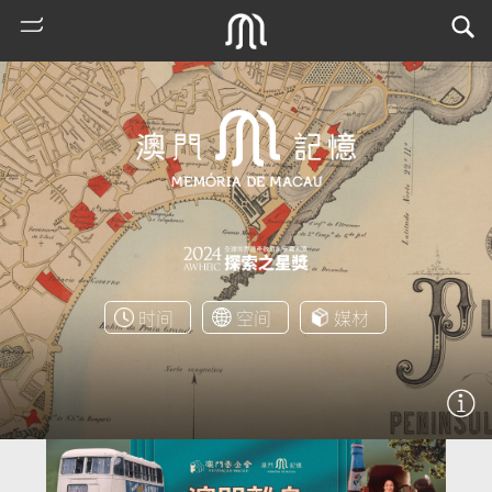
时间
空间
媒材
热
门
搜
索
古
地