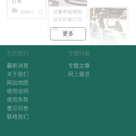
灯笼
议事亭前地的
2004年
议事亭前地的
鼠年新春灯饰
鼠年新春灯饰
2008年
2008年
新年食品
广星电视行及
2005年春节
公共天线贺年
正月初七人日
广告
大龙凤茶楼举
办活动
1975年02
月11日
街巷小店在春
2005年02
节期间售卖挥
月15日
春