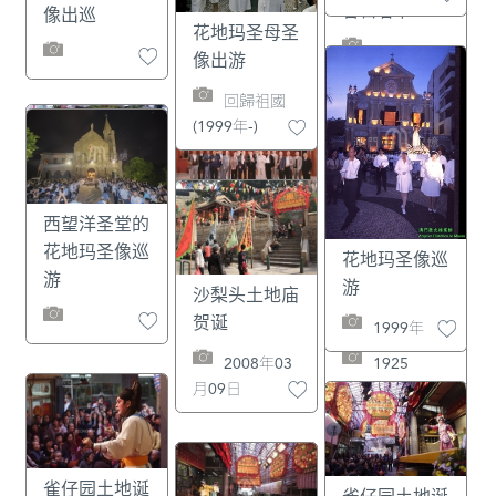
像出巡
花地玛圣母圣
像出游
回歸祖國
(1999年-)
西望洋圣堂的
花地玛圣像巡
花地玛圣像巡
游
游
沙梨头土地庙
贺诞
1999年
2008年03
月09日
雀仔园土地诞
雀仔园土地诞