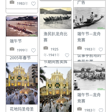
1983年
渔民扒龙舟比
端午节—龙舟
赛
竞赛
端午节
1925
1983年
1999年
年-1941年
端午节—龙舟
竞赛
花地玛圣母圣
1983年