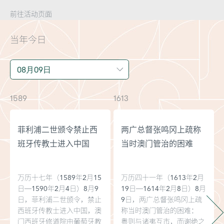
前往活动页面
当年今日
1589
1613
1
菲利浦二世颁令禁止西
两广总督张鸣冈上疏称
班牙传教士进入中国
当时澳门管治的困难
万历十七年（1589年2月15
万历四十一年（1613年2月
日─1590年2月4日）8月9
19日─1614年2月8日）8月
日，菲利浦二世颁令，禁止
9日，两广总督张鸣冈上疏
西班牙传教士进入中国，澳
称当时澳门管治的困难：
门西班牙修道院由葡萄牙教
粤则与诸夷互市，而谢绝之