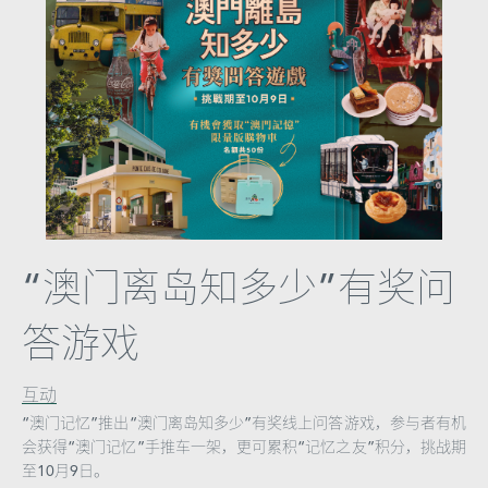
图
妈
阁
寺
庙
巴
士
“澳门离岛知多少”有奖问
教
答游戏
堂
街
互动
市
“澳门记忆”推出“澳门离岛知多少”有奖线上问答游戏，参与者有机
会获得“澳门记忆”手推车一架，更可累积“记忆之友”积分，挑战期
至10月9日。