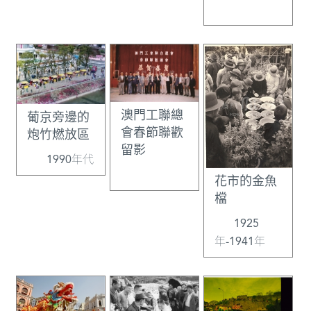
澳門工聯總
葡京旁邊的
會春節聯歡
炮竹燃放區
留影
1990年代
花市的金魚
檔
1925
年-1941年