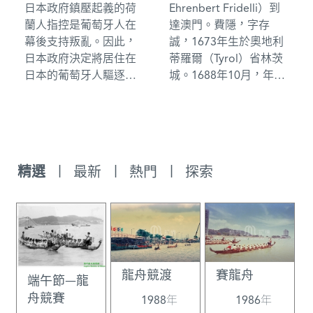
日本政府鎮壓起義的荷
Ehrenbert Fridelli）到
蘭人指控是葡萄牙人在
達澳門。費隱，字存
幕後支持叛亂。因此，
誠，1673年生於奧地利
日本政府決定將居住在
蒂羅爾（Tyrol）省林茨
日本的葡萄牙人驅逐出
城。1688年10月，年僅
境，並禁止日本人在外
15歲，入耶穌會奧地利
國定居和從事對外貿
省的萊奧本（Leoben）
易。8月8日，由前澳督
初修院。1704年末抵印
貢薩洛•施維拉率領的4
度果阿。他原想赴日本
艘槳帆船為王室金庫進
傳教，但教會派他去江
|
|
|
精選
最新
熱門
探索
行第二次赴日貿易，船
南鎮江，1707年因精通
上所有人員都被嚴格審
數學奉召入京。曾被康
查，船隻被扣押，葡萄
熙皇帝任命參加全國地
牙人被限定在長崎出島
圖測繪工作，1721年7
（Dashima）一地活
月24日主持完成北京聖
動。這次運載了價值350
若瑟教堂的建設工作，
龍舟競渡
賽龍舟
萬荷蘭盾的貨物，其中
1743年6月4日逝世於北
端午節—龍
生絲僅250擔。返航時，
京。榮振華：《在華耶
舟競賽
1988年
1986年
不僅運回2350箱白銀
穌會士列傳及書目補