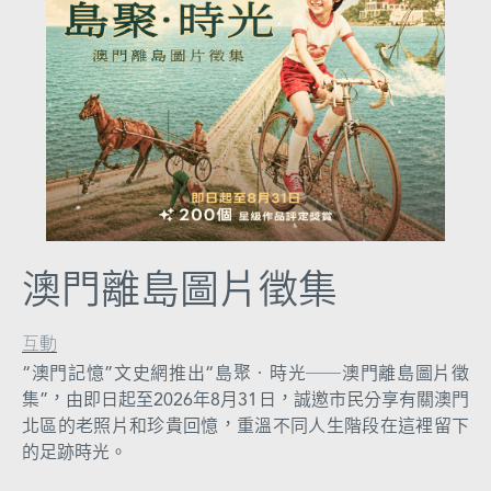
地
圖
媽
閣
寺
廟
巴
澳門離島圖片徵集
士
互動
教
“澳門記憶”文史網推出“島聚‧時光──澳門離島圖片徵
堂
集”，由即日起至2026年8月31日，誠邀市民分享有關澳門
北區的老照片和珍貴回憶，重溫不同人生階段在這裡留下
街
的足跡時光。
市