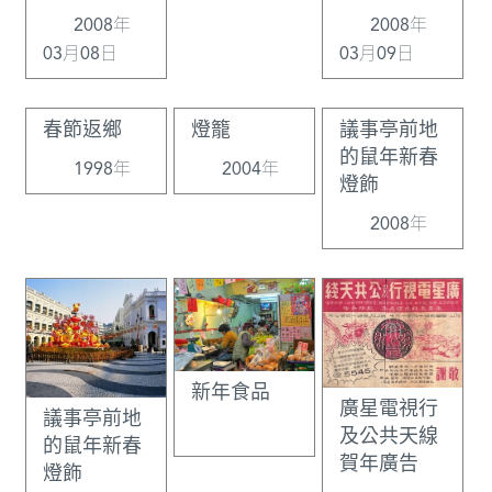
2008年
2008年
03月08日
03月09日
春節返鄉
燈籠
議事亭前地
的鼠年新春
1998年
2004年
燈飾
2008年
新年食品
廣星電視行
議事亭前地
及公共天線
的鼠年新春
賀年廣告
燈飾