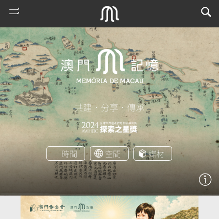
共建．分享．傳承
熱
時間
空間
媒材
門
搜
索
古