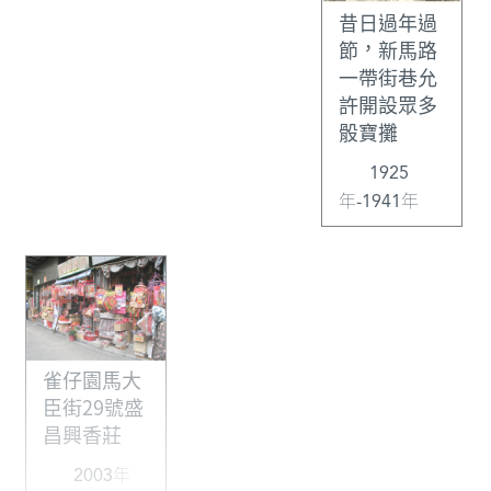
昔日過年過
節，新馬路
一帶街巷允
許開設眾多
骰寶攤
1925
年-1941年
雀仔園馬大
臣街29號盛
昌興香莊
2003年