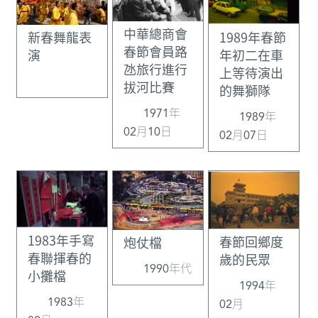
中華總商會
1989年春節
新春舞龍表
春節會員路
年初二在車
演
氹旅行進行
上等待演出
拔河比賽
的舞獅隊
1971年
1989年
02月10日
02月07日
1983年手寫
春節回鄉度
炮仗檔
春聯揮春的
歲的民眾
1990年代
小攤檔
1994年
1983年
02月