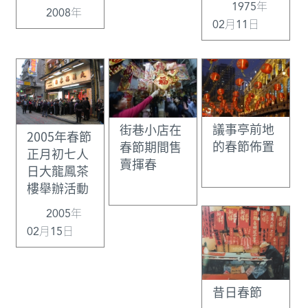
1975年
2008年
02月11日
議事亭前地
街巷小店在
2005年春節
的春節佈置
春節期間售
正月初七人
賣揮春
日大龍鳳茶
樓舉辦活動
2005年
02月15日
昔日春節