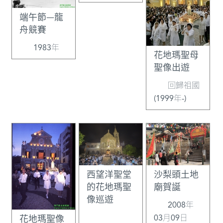
端午節—龍
舟競賽
1983年
花地瑪聖母
聖像出遊
回歸祖國
(1999年-)
西望洋聖堂
沙梨頭土地
的花地瑪聖
廟賀誕
像巡遊
2008年
03月09日
花地瑪聖像