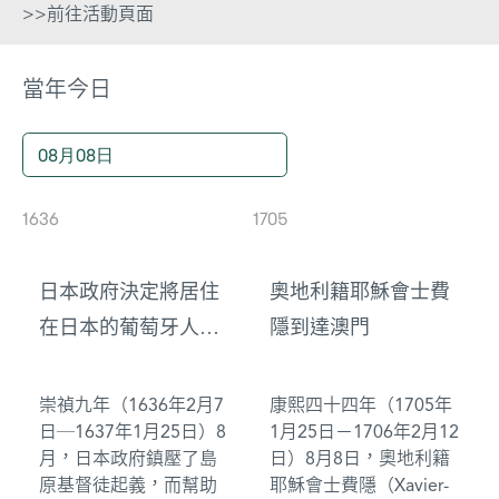
>>前往活動頁面
當年今日
1636
1705
17
日本政府決定將居住
奧地利籍耶穌會士費
在日本的葡萄牙人驅
隱到達澳門
逐出境
崇禎九年（1636年2月7
康熙四十四年（1705年
日─1637年1月25日）8
1月25日－1706年2月12
月，日本政府鎮壓了島
日）8月8日，奧地利籍
原基督徒起義，而幫助
耶穌會士費隱（Xavier-