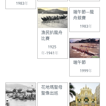
1983年
（價值650萬弗羅林金
編》，第248頁。
幣），還將日本政府驅
端午節—龍
逐出境而被囚禁在出島
舟競賽
的287名葡商及其家屬帶
1983年
回澳門。船隻抵達澳門
漁民扒龍舟
時，明朝官員聽聞從日
比賽
本來了許多人，趕忙下
澳調查，結果被葡人痛
1925
打一頓而逃遁。明朝遂
年-1941年
關閉關閘，斷絕澳門糧
食供應好幾天，以示懲
端午節
罰。C. R. Boxer,
1999年
Fidalgos in the Far
East（1550—1770）,
p. 114; 徐薩斯：《歷史
花地瑪聖母
上的澳門》，第66頁。
聖像出巡