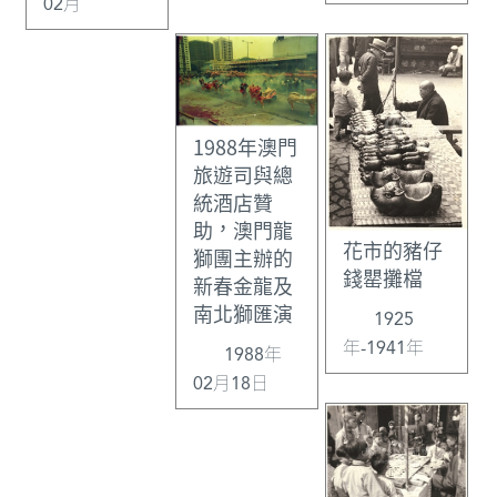
02月
1988年澳門
旅遊司與總
統酒店贊
助，澳門龍
花市的豬仔
獅團主辦的
錢罌攤檔
新春金龍及
南北獅匯演
1925
年-1941年
1988年
02月18日