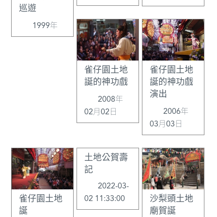
巡遊
1999年
雀仔園土地
雀仔園土地
誕的神功戲
誕的神功戲
演出
2008年
2006年
02月02日
03月03日
土地公賀壽
記
2022-03-
雀仔園土地
沙梨頭土地
02 11:33:00
誕
廟賀誕