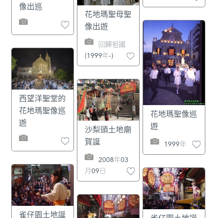
像出巡
花地瑪聖母聖
像出遊
回歸祖國
(1999年-)
西望洋聖堂的
花地瑪聖像巡
花地瑪聖像巡
遊
遊
沙梨頭土地廟
賀誕
1999年
2008年03
月09日
雀仔園土地誕
雀仔園土地誕