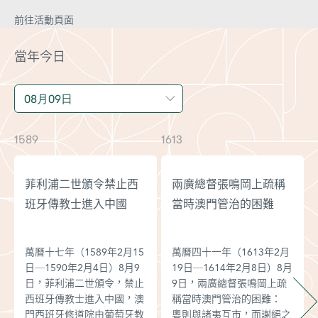
前往活動頁面
當年今日
1589
1613
1
菲利浦二世頒令禁止西
兩廣總督張鳴岡上疏稱
班牙傳教士進入中國
當時澳門管治的困難
萬曆十七年（1589年2月15
萬曆四十一年（1613年2月
日─1590年2月4日）8月9
19日─1614年2月8日）8月
日，菲利浦二世頒令，禁止
9日，兩廣總督張鳴岡上疏
西班牙傳教士進入中國，澳
稱當時澳門管治的困難：
門西班牙修道院由葡萄牙教
粵則與諸夷互市，而謝絕之