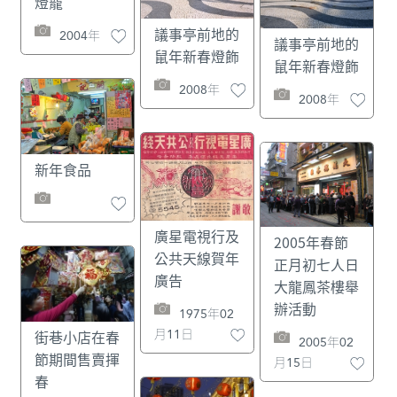
燈籠
議事亭前地的
2004年
議事亭前地的
鼠年新春燈飾
鼠年新春燈飾
2008年
2008年
新年食品
廣星電視行及
2005年春節
公共天線賀年
正月初七人日
廣告
大龍鳳茶樓舉
辦活動
1975年02
月11日
街巷小店在春
2005年02
節期間售賣揮
月15日
春