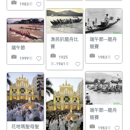
1983年
漁民扒龍舟比
端午節—龍舟
賽
競賽
端午節
1925
1983年
1999年
年-1941年
端午節—龍舟
競賽
花地瑪聖母聖
1983年