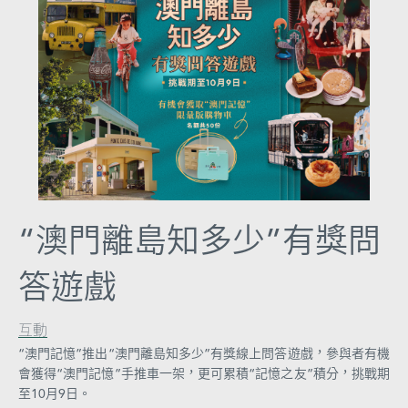
圖
媽
閣
寺
廟
巴
士
“澳門離島知多少”有獎問
教
答遊戲
堂
街
互動
市
“澳門記憶”推出“澳門離島知多少”有獎線上問答遊戲，參與者有機
會獲得“澳門記憶”手推車一架，更可累積“記憶之友”積分，挑戰期
至10月9日。