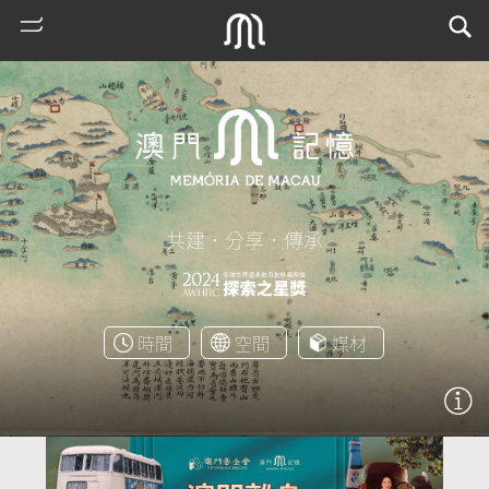
共建．分享．傳承
熱
時間
空間
媒材
門
搜
索
古
地