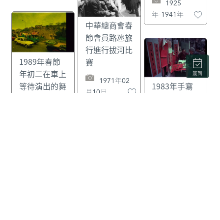
1925
年-1941年
中華總商會春
節會員路氹旅
行進行拔河比
1989年春節
賽
年初二在車上
簽到
1971年02
等待演出的舞
1983年手寫
月10日
獅隊
春聯揮春的小
攤檔
1989年02
月07日
1983年02
月
炮仗檔
1990年代
春節回鄉度歲
的民眾
1988年澳門