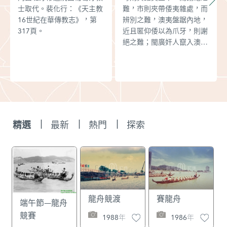
士取代。裴化行：《天主教
難，市則夾帶倭夷雜處，而
16世紀在華傳教志》，第
辨別之難，澳夷盤踞內地，
317頁。
近且匿仰倭以為爪牙，則謝
絕之難；閩廣奸人竄入澳中
搬唆教誘，則提防之難。至
近日白艚盛行，在閩者以販
米為名，拒之則病鄰，而不
拒則交通百出；在粵者以貿
貨為名，禁之則阻絕生理，
而不禁則通澳通倭，弊不勝
究，法不勝設。故此張鳴岡
|
|
|
精選
最新
熱門
探索
提出：“為地方弭隱憂則必
嚴禁曲防，毋姑息養亂之為
得也。”也就是說要在保證
澳門與廣州貿易正常進行的
情況下，嚴格加強廣東政府
對澳門的管理。《明神宗實
錄》卷509，萬曆四十一年
龍舟競渡
賽龍舟
端午節—龍舟
六月庚戌。
競賽
1988年
1986年