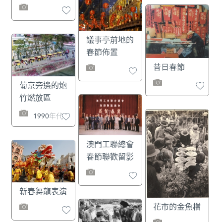
議事亭前地的
春節佈置
昔日春節
葡京旁邊的炮
竹燃放區
1990年代
澳門工聯總會
春節聯歡留影
新春舞龍表演
花市的金魚檔