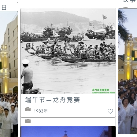
春
人日
端午节—龙舟竞赛
昔日
1983年