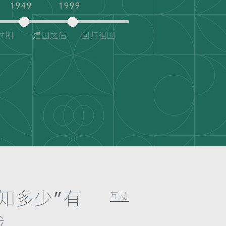
1949
1999
时期
建国之后
回归祖国
知多少”有
互动
戏