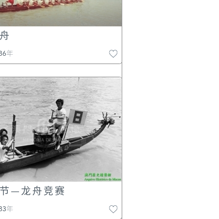
舟
电视行及公共天线贺年
86年
975年02月11日
节—龙舟竞赛
83年
亭前地的春节布置