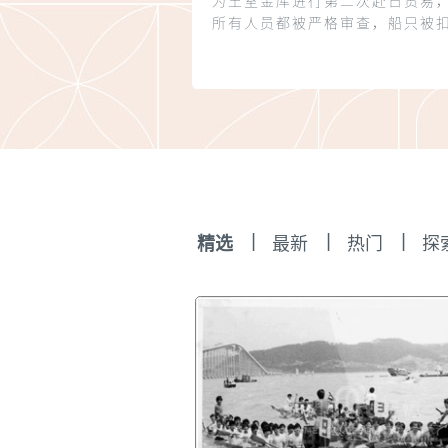
为王室金库进行第二次赴日贸易
所有人员都被严格审查，船只被
葡萄牙人被限定在长崎出岛
（Dashima）一地活动。这次运
值350万荷兰盾的货物，其中生
250担。返航时，不仅运回2350
银（价值650万弗罗林金币），
本政府驱逐出境而被囚禁在出岛的
名葡商及其家属带回澳门。船只
门时，明朝官员听闻从日本来了
人，赶忙下澳调查，结果被葡人
|
|
|
精选
最新
热门
探
顿而逃遁。明朝遂关闭关闸，断
粮食供应好几天，以示惩罚。C. R
Boxer, Fidalgos in the Far
East（1550—1770）, p. 114
斯：《历史上的澳门》，第66页