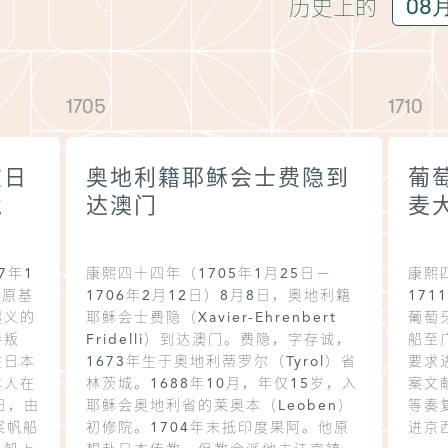
历史上的
1705
1710
在日
奥地利籍耶稣会士费隐到
葡
境
达澳门
麦
7年1
康熙四十四年（1705年1月25日－
康熙
岛原基
1706年2月12日）8月8日，奥地利籍
171
起义的
耶稣会士费隐（Xavier-Ehrenbert
葡萄
持叛
Fridelli）到达澳门。费隐，字存诚，
船至
在日本
1673年生于奥地利蒂罗尔（Tyrol）省
要求
本人在
林茨城。1688年10月，年仅15岁，入
案文
日，由
耶稣会奥地利省的莱奥本（Leoben）
等奏
桨帆船
初修院。1704年末抵印度果阿。他原
进京