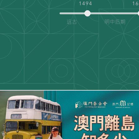
1494
1
远古
明中后期