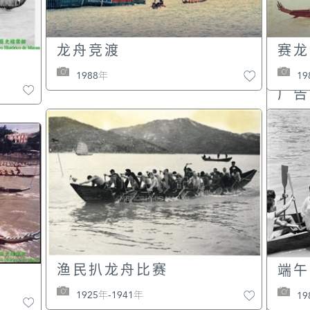
龙舟竞渡
赛龙
新年食品
广星
1988年
19
灯饰
广告
1
渔民扒龙舟比赛
端午
1925年-1941年
19
议事
街巷小店在春节期间售卖挥