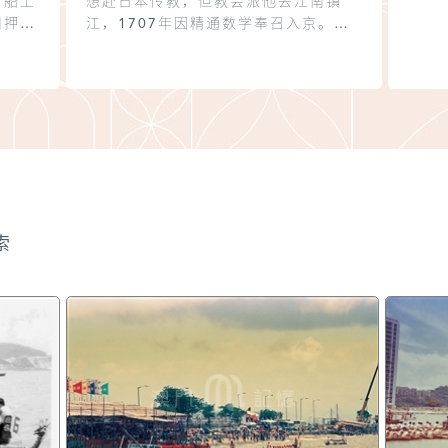
，船上
想赴日本传教，但教会派他去江南镇
扣押，
江，1707年因精通数学奉召入京。曾
被康熙皇帝任命参加全国地图测绘工
载了价
作，1721年7月24日主持完成北京圣
丝仅
若瑟教堂的建设工作，1743年6月4日
箱白
逝世于北京。荣振华：《在华耶稣会士
还将日
列传及书目补编》，第248页。
287
抵达澳
许多
痛打一
索
绝澳门
.
; 徐萨
。