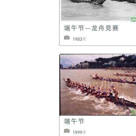
端午节—龙舟竞赛
1983年
议事亭前地的鼠年新春
2008年
端午节
1999年