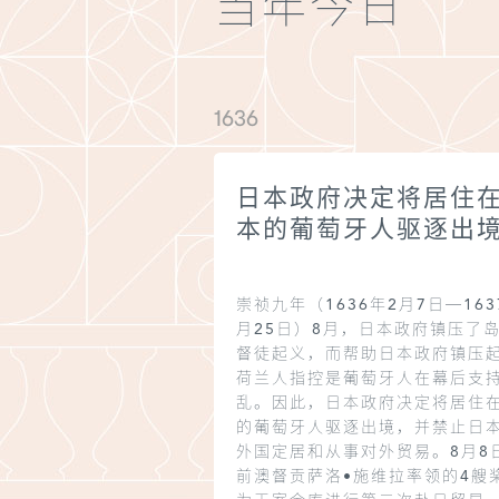
当年今日
1636
日本政府决定将居住
本的葡萄牙人驱逐出
崇祯九年（1636年2月7日─163
月25日）8月，日本政府镇压了
督徒起义，而帮助日本政府镇压
荷兰人指控是葡萄牙人在幕后支
乱。因此，日本政府决定将居住
的葡萄牙人驱逐出境，并禁止日
外国定居和从事对外贸易。8月8
前澳督贡萨洛•施维拉率领的4艘