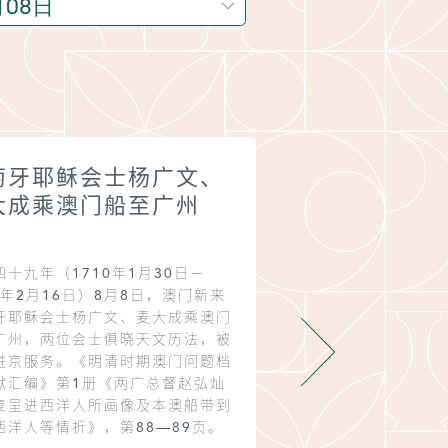
1742
萄牙耶稣会士杨广文、
葡萄牙耶稣会
大成乘澳门船至广州
门病故
四十九年（1710年1月30日－
乾隆七年（1742年2月
1年2月16日）8月8日，澳门新来
月25日）8月8日，葡
牙耶稣会士杨广文、麦大成乘澳门
多在澳门病故，葬大三
广州，两位会士俱晓天文历法，被
墓地。秉多，1716年8
进京服务。《明清时期澳门问题档
澳门，1728年2月23
献汇编》第1册《两广总督赵弘灿
修道院成立，秉多出任
复呈进西洋人所画像及本澳船带到
至江南传教。雍正七年
西洋人等情折》，第88—89页。
门，1737年还在圣若