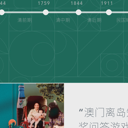
644
1759
1844
1911
清前期
清中期
清后期
民国
“澳门离岛
奖问答游