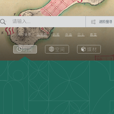
进阶搜寻
热门搜寻
古地图
妈阁
寺庙
巴士
教堂
时间
空间
媒材