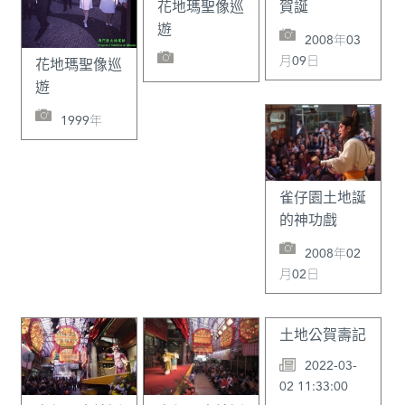
花地瑪聖像巡
賀誕
遊
2008年03
月09日
花地瑪聖像巡
遊
1999年
雀仔園土地誕
的神功戲
2008年02
月02日
土地公賀壽記
2022-03-
02 11:33:00