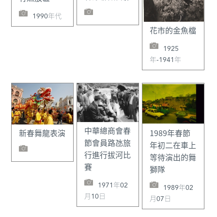
1990年代
花市的金魚檔
1925
年-1941年
中華總商會春
1989年春節
新春舞龍表演
節會員路氹旅
年初二在車上
行進行拔河比
等待演出的舞
賽
獅隊
1971年02
1989年02
月10日
月07日