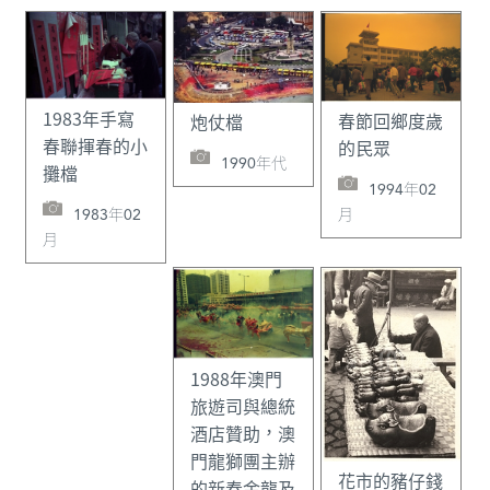
1983年手寫
春節回鄉度歲
炮仗檔
春聯揮春的小
的民眾
1990年代
攤檔
1994年02
1983年02
月
月
1988年澳門
旅遊司與總統
酒店贊助，澳
門龍獅團主辦
花市的豬仔錢
的新春金龍及