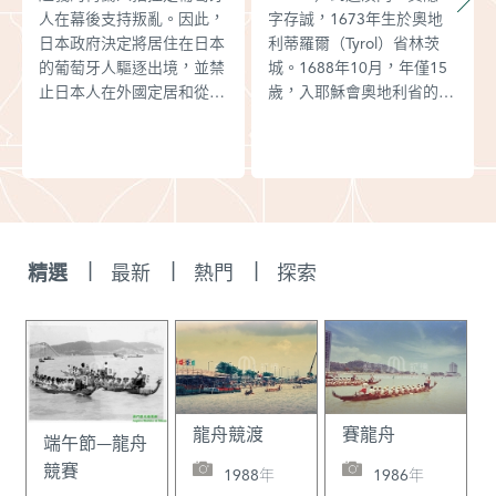
人在幕後支持叛亂。因此，
字存誠，1673年生於奧地
日本政府決定將居住在日本
利蒂羅爾（Tyrol）省林茨
的葡萄牙人驅逐出境，並禁
城。1688年10月，年僅15
止日本人在外國定居和從事
歲，入耶穌會奧地利省的萊
對外貿易。8月8日，由前澳
奧本（Leoben）初修院。
督貢薩洛•施維拉率領的4艘
1704年末抵印度果阿。他
槳帆船為王室金庫進行第二
原想赴日本傳教，但教會派
次赴日貿易，船上所有人員
他去江南鎮江，1707年因
都被嚴格審查，船隻被扣
精通數學奉召入京。曾被康
押，葡萄牙人被限定在長崎
熙皇帝任命參加全國地圖測
出島（Dashima）一地活
繪工作，1721年7月24日主
|
|
|
精選
最新
熱門
探索
動。這次運載了價值350萬
持完成北京聖若瑟教堂的建
荷蘭盾的貨物，其中生絲僅
設工作，1743年6月4日逝
250擔。返航時，不僅運回
世於北京。榮振華：《在華
2350箱白銀（價值650萬弗
耶穌會士列傳及書目補
羅林金幣），還將日本政府
編》，第248頁。
驅逐出境而被囚禁在出島的
287名葡商及其家屬帶回澳
龍舟競渡
賽龍舟
端午節—龍舟
門。船隻抵達澳門時，明朝
競賽
1988年
1986年
官員聽聞從日本來了許多