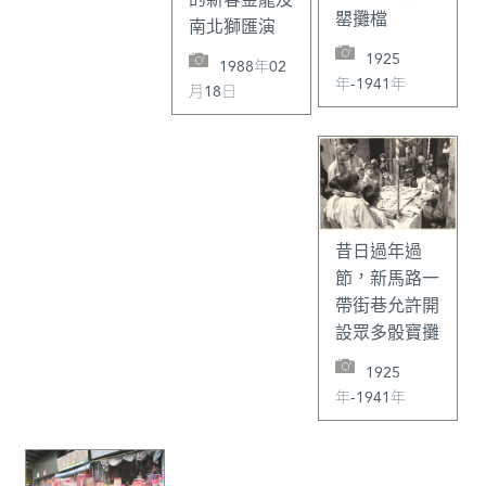
罌攤檔
南北獅匯演
1925
1988年02
年-1941年
月18日
昔日過年過
節，新馬路一
帶街巷允許開
設眾多骰寶攤
1925
年-1941年