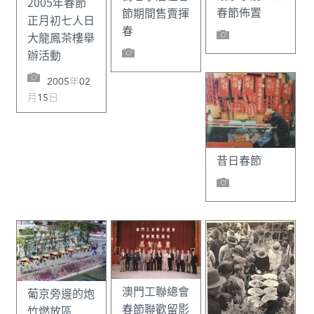
2005年春節
春節佈置
節期間售賣揮
正月初七人日
春
大龍鳳茶樓舉
辦活動
2005年02
月15日
昔日春節
澳門工聯總會
葡京旁邊的炮
春節聯歡留影
竹燃放區