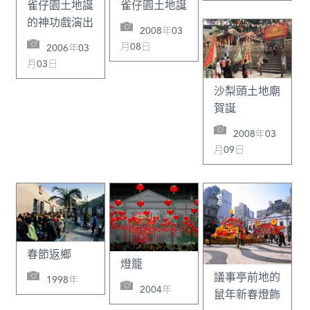
雀仔園土地誕
雀仔園土地誕
的神功戲演出
2008年03
月08日
2006年03
月03日
沙梨頭土地廟
賀誕
2008年03
月09日
春節返鄉
燈籠
議事亭前地的
1998年
2004年
鼠年新春燈飾