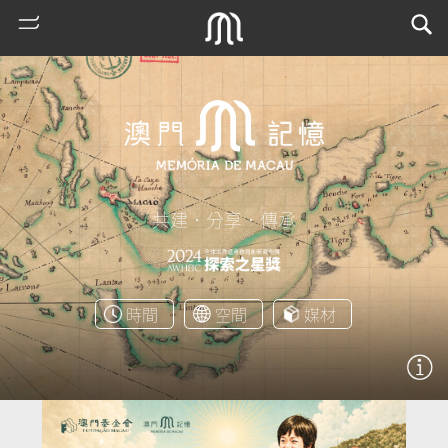
共建．分享．傳承
熱
時間
空間
媒材
門
搜
索
古
地