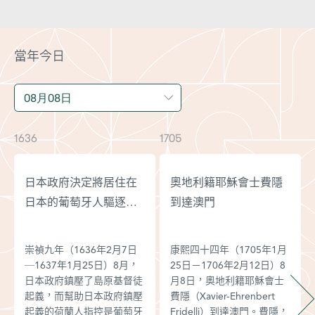
當年今日
1636
1705
17
日本政府決定將居住在
奧地利籍耶穌會士費隱
日本的葡萄牙人驅逐出
到達澳門
境
崇禎九年（1636年2月7日
康熙四十四年（1705年1月
─1637年1月25日）8月，
25日－1706年2月12日）8
日本政府鎮壓了島原基督徒
月8日，奧地利籍耶穌會士
起義，而幫助日本政府鎮壓
費隱（Xavier-Ehrenbert
起義的荷蘭人指控是葡萄牙
Fridelli）到達澳門。費隱，