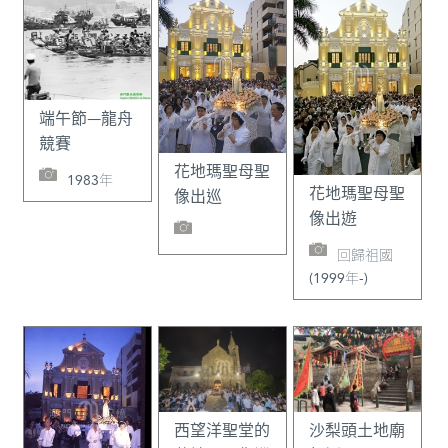
端午節—龍舟
競賽
花地瑪聖母聖
1983年
花地瑪聖母聖
像出巡
像出遊
回歸祖國
(1999年-)
西望洋聖堂的
沙梨頭土地廟