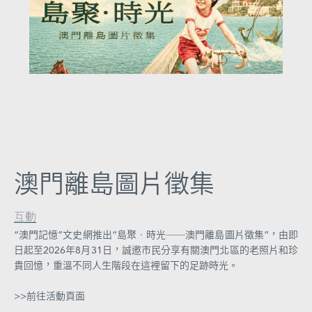
圖
媽
閣
寺
廟
巴
士
澳門離島圖片徵集
教
堂
互動
“澳門記憶”文史網推出“島聚‧時光──澳門離島圖片徵集”，由即
街
日起至2026年8月31日，誠邀市民分享有關澳門北區的老照片和珍
市
貴回憶，重溫不同人生階段在這裡留下的足跡時光。
>>前往活動頁面