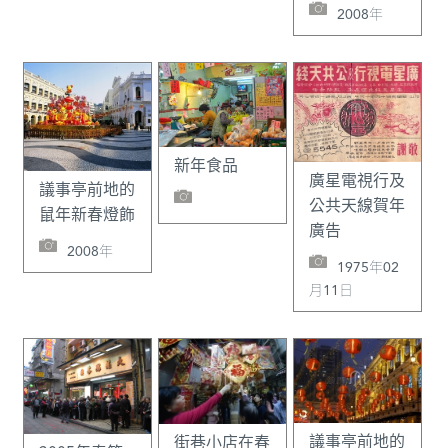
2008年
新年食品
廣星電視行及
議事亭前地的
公共天線賀年
鼠年新春燈飾
廣告
2008年
1975年02
月11日
議事亭前地的
街巷小店在春