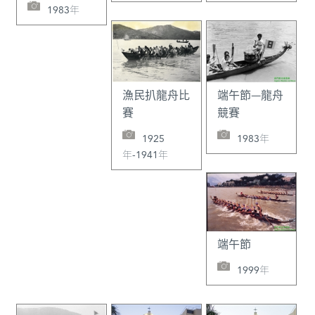
人，趕忙下澳調查，結果被
1983年
葡人痛打一頓而逃遁。明朝
遂關閉關閘，斷絕澳門糧食
供應好幾天，以示懲罰。C.
R. Boxer, Fidalgos in the
Far East（1550—1770）,
漁民扒龍舟比
端午節—龍舟
p. 114; 徐薩斯：《歷史上
賽
競賽
的澳門》，第66頁。
1925
1983年
年-1941年
端午節
1999年