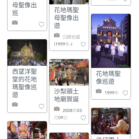
沃：《廣州葡囚
母聖像出
信》，第102─104頁
花地瑪聖
巡
母聖像出
及汪梅鼎：《(嘉靖)
遊
海州直隸州志》卷
23《胡璉傳》；湯開
回歸祖國
建、張中鵬：《胡璉
(1999年-)
其人與西草灣之
戰》，載《澳門歷史
研究》第5期，2006
西望洋聖
花地瑪聖
年。
堂的花地
像巡遊
瑪聖像巡
沙梨頭土
1999年
遊
地廟賀誕
2008年03
月09日