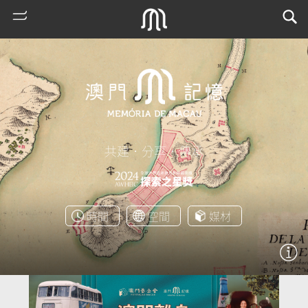
共建．分享．傳承
熱
時間
空間
媒材
門
搜
索
古
地