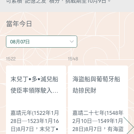
可累積“記憶之友”積分，挑戰期至10月9日。
前往活動頁面
當年今日
1522
1548
1
末兒丁•多•滅兒船
海盜船與葡萄牙船
使臣率領隊駛入東
劫掠民財
涌港
嘉靖元年(1522年1月
嘉靖二十七年(1548年
28日─1523年1月16
2月10日─1549年1月
日)8月7日，末兒丁•
28日)8月7日，有海盜