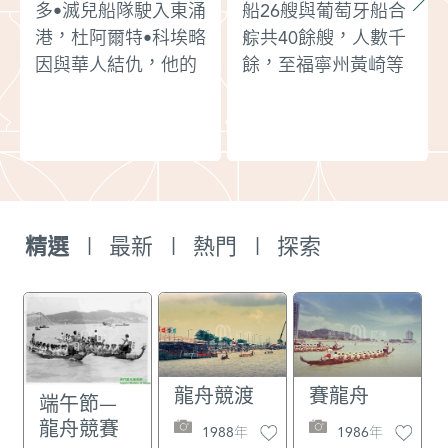
多•滅兒船隊駛入東涌
船26艘與葡萄牙船合
港，杜阿爾特•科埃略
䑸共40餘艘，人數千
因與華人結仇，他的
餘，至福寧州黃崎等
船未入港，而在該港
澳劫掠民財。明軍迎
外約7里格處停泊。
戰，擒夷賊呵哩、唵
當時廣東政府發佈命
陀尼寺、呵哩低寺等
令，不准華人與葡人
18人，斬殺夷賊4
接觸，中國戰船一旦
人，獲番婦3人。又
遇上懸掛葡萄牙旗幟
獲盜賊陳本榮等59
精選
|
最新
|
熱門
|
探索
的船隻，即將其擊
人，焚毀彭亨國大船
毀。末兒丁•多•滅兒
1艘，哨馬船2艘，佛
雖然在馬六甲已經知
郎機中船1艘。同
道中國對東涌港的葡
時，又有葡萄牙船3
萄牙人發動了戰爭，
艘由廣東入海門嶼中
有葡萄牙人被殺的情
灣泊，華人林堯洞等
龍舟競渡
賽龍舟
端午節—
況，但他對這些消息
送物接濟，被明軍抓
龍舟競賽
1988年
1986年
始終認為是真假參
捕13人。葡船遂退泊