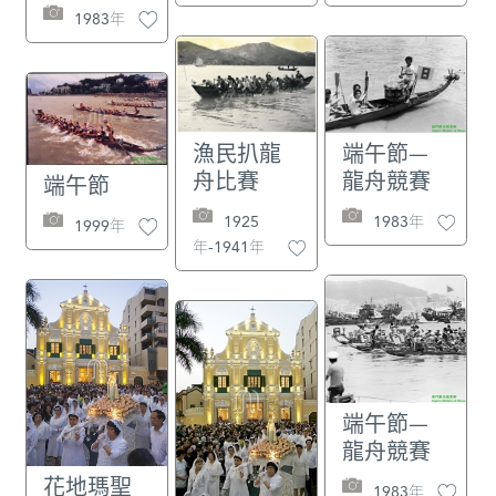
1983年
半。因此，他入泊東
浯嶼。23日，李希賢
涌之後，還派人捎信
督兵船進襲，被佛郎
給廣州官員，希望與
機銃擊中，死傷15
中方議和通商。當時
人。24日，葡船移入
升任廣東按察使的汪
破灶洋。朱紈：《甓
漁民扒龍
端午節—
鋐不僅不允許議和，
餘雜集》卷3《海洋
舟比賽
龍舟競賽
端午節
還下命令新任海道副
報捷事》。
1925
1983年
1999年
使胡璉率軍準備出擊
年-1941年
葡萄牙人。胡璉則
以“新來乍到，不知舊
情”為由，而託病不
出。《末兒丁•甫思•
多•滅兒致函國王匯報
中國之行情況》，葡
端午節—
萄牙國家檔案館，編
龍舟競賽
年檔1-30-40；卡爾
花地瑪聖
1983年