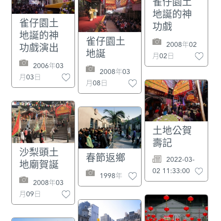
雀仔園土
地誕的神
雀仔園土
功戲
地誕的神
雀仔園土
2008年02
功戲演出
地誕
月02日
2006年03
2008年03
月03日
月08日
土地公賀
壽記
沙梨頭土
春節返鄉
2022-03-
地廟賀誕
02 11:33:00
1998年
2008年03
月09日