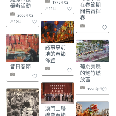
1975年02
在春節期
舉辦活動
月11日
間售賣揮
2005年02
春
月15日
議事亭前
地的春節
佈置
昔日春節
葡京旁邊
的炮竹燃
放區
1990年代
澳門工聯
總會春節