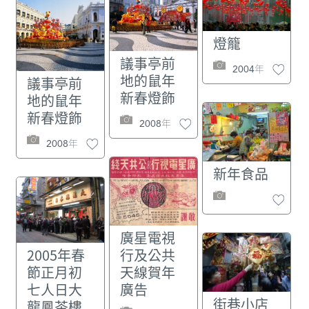
燈籠
議事亭前
2004年
地的鼠年
議事亭前
新春燈飾
地的鼠年
新春燈飾
2008年
2008年
新年食品
廣星電視
行及公共
2005年春
天線賀年
節正月初
廣告
七人日大
街巷小店
龍鳳茶樓