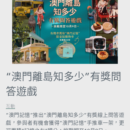
圖
媽
閣
寺
廟
巴
士
“澳門離島知多少”有獎問
教
答遊戲
堂
街
互動
市
“澳門記憶”推出“澳門離島知多少”有獎線上問答遊
戲，參與者有機會獲得“澳門記憶”手推車一架，更