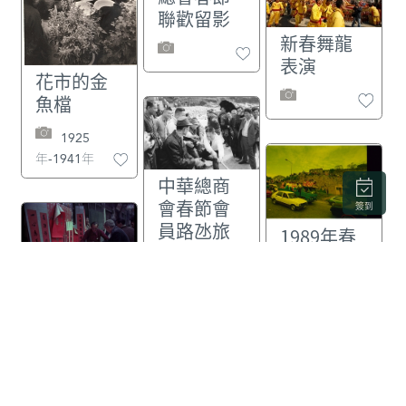
聯歡留影
新春舞龍
表演
花市的金
魚檔
1925
年-1941年
中華總商
會春節會
簽到
員路氹旅
1989年春
行進行拔
節年初二
河比賽
在車上等
1983年手
待演出的
1971年02
寫春聯揮
舞獅隊
月10日
春的小攤
檔
1989年02
月07日
1983年02