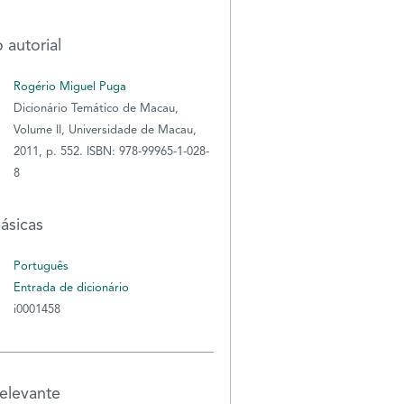
Vladivostok que 
Macau em 1944.
 autorial
Aquando da Revo
Russa, Smirnoff f
Rogério Miguel Puga
com a mãe, para 
Dicionário Temático de Macau,
(Ha’erbin 哈爾濱) 
1930), na Manchú
Volume II, Universidade de Macau,
onde casa com N
2011, p. 552. ISBN: 978-99965-1-028-
ERY,
GEORGE
SMIRNOFF,
Pleshakoff, muda
8
GE
CHINERY
GEORGE
posteriormente,
durante a invasão
1852)
Vitalievich
ásicas
japonesa, para Ts
SMIRNOFF,
(Qingdao 青島),
Yuri Vitalie
Português
próximo de Xang
(1903‑1947
(Shanghai 上 海),
Entrada de dicionário
estabelecendo-se
i0001458
BAPTISTA, MARCIANO
Pintor russo nasc
como arquitecto, 
ANTÓNIO (1826-1896).
Vladivostok que 
forçado, de novo,
Apesar de Marciano
Macau em 1944.
japoneses, a viaja
Baptista ser hoje
Aquando da Revo
Hong Kong em 1
relevante
considerado o melhor
Russa, Smirnoff f