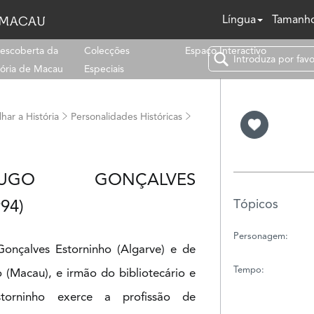
Língua
Tamanho
escoberta da
Colecções
Espaço Interactivo
tória de Macau
Especiais
har a História
Personalidades Históricas
UGO GONÇALVES
94)
Tópicos
Personagem:
Gonçalves Estorninho (Algarve) e de
Tempo:
 (Macau), e irmão do bibliotecário e
Estorninho exerce a profissão de