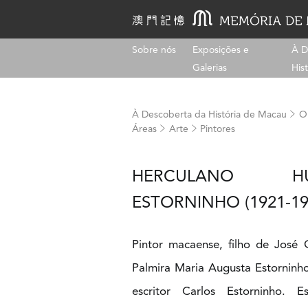
Sobre nós
Exposições e
À D
Galerias
His
À Descoberta da História de Macau
Ol
Áreas
Arte
Pintores
HERCULANO H
ESTORNINHO (1921-19
Pintor macaense, filho de José 
Palmira Maria Augusta Estorninho
escritor Carlos Estorninho. 