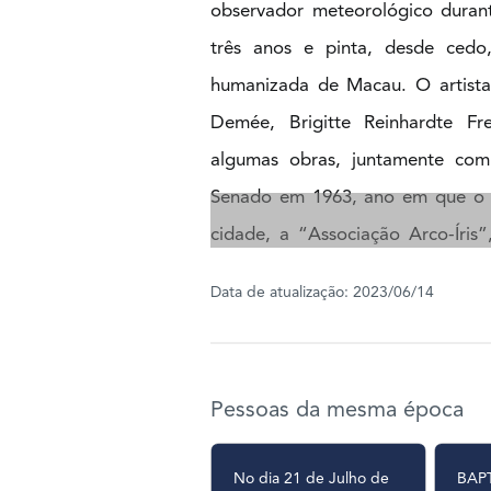
observador meteorológico durant
três anos e pinta, desde cedo
humanizada de Macau. O artista
Demée, Brigitte Reinhardte Fr
algumas obras, juntamente com
Senado em 1963, ano em que o pi
cidade, a “Associação Arco-Íris”
organiza uma exposição também
Data de atualização: 2023/06/14
Estorninho acaba por expor as s
Galerias Apollo e Chatham, 196
Entre 1968 e 1970, o pintor d
Pessoas da mesma época
director da Sociedade de Turi
timorense após o seu regresso
No dia 21 de Julho de
BAP