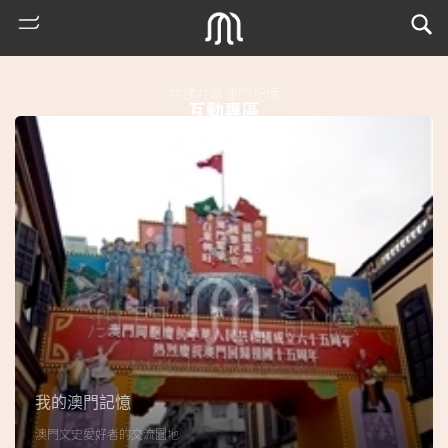
共建共享澳門記憶
互動專區
熱
門
搜
索
我的澳門記憶
古
澳門文史愛好者的交流園地