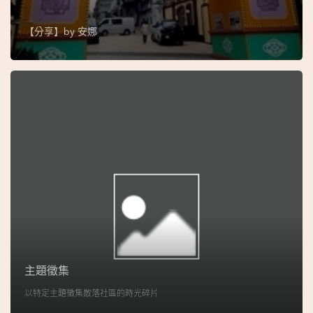
地
圖
【分享】by
安娜
媽
閣
寺
廟
巴
士
教
堂
主題徵集
街
以特定主題徵集散落社區的時光碎片
市