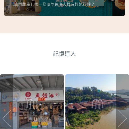
【澳門離島】哪一條澳氹跨海大橋有輕軌行駛？
記憶達人