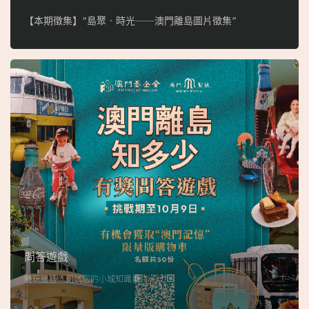
【本期徵集】“島聚‧時光──澳門離島圖片徵集”
問答遊戲
邊玩邊答，測試您的小城知識量