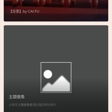
地
圖
【分享】by
CAI FU
媽
閣
寺
廟
巴
士
教
堂
主題徵集
街
以特定主題徵集散落社區的時光碎片
市