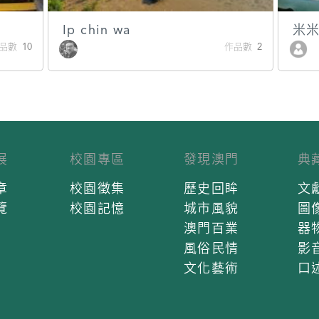
Ip chin wa
米
品數 10
作品數 2
展
校園專區
發現澳門
典
章
校園徵集
歷史回眸
文
覽
校園記憶
城市風貌
圖
澳門百業
器
風俗民情
影
文化藝術
口