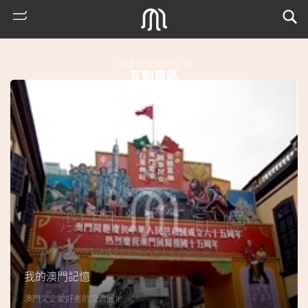
共建共享澳門記憶
互動專區
熱
門
搜
索
我的澳門記憶
古
澳門文史愛好者的交流園地
地