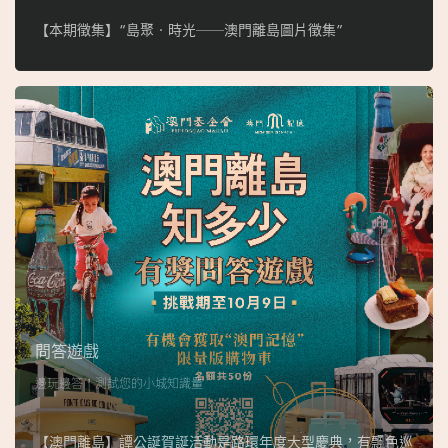
【本期徵集】“島聚‧時光──澳門離島圖片徵集”
問答遊戲
邊玩邊答，測試您的小城知識量
【澳門離島】譚公誕賀誕活動是路環年度大型慶典，有飄色巡