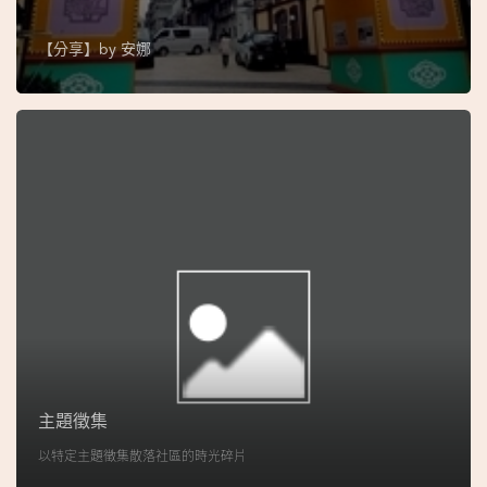
圖
【分享】by
安娜
媽
閣
寺
廟
巴
士
教
堂
街
市
主題徵集
以特定主題徵集散落社區的時光碎片