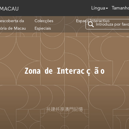
Língua
Tamanho
escoberta da
Colecções
Espaço Interactivo
tória de Macau
Especiais
Zona de Interacção
共建共享澳門記憶