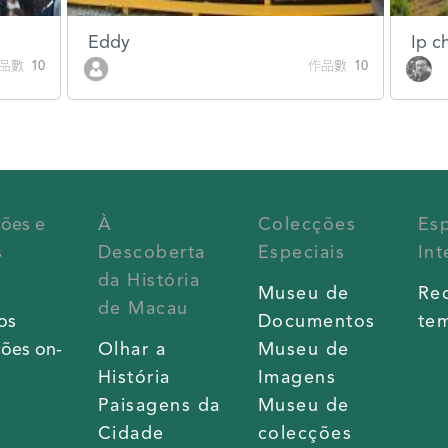
Eddy
Ip c
品數 10
作品數 10
ções e
À
Colecções
Es
s
Descoberta
Especiais
Int
da História
s
Museu de
Re
de Macau
os
Documentos
tem
ões on-
Olhar a
Museu de
História
Imagens
Paisagens da
Museu de
Cidade
colecções