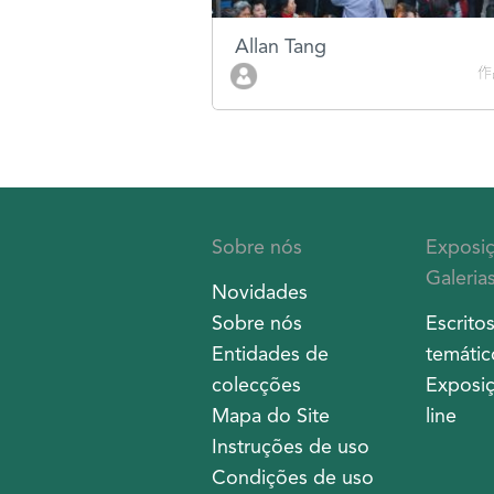
Allan Tang
作
Sobre nós
Exposi
Galeria
Novidades
Sobre nós
Escrito
Entidades de
temátic
colecções
Exposiç
Mapa do Site
line
Instruções de uso
Condições de uso