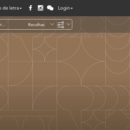
 de letra
Login
Recolhas
Temáticas
Todo o site