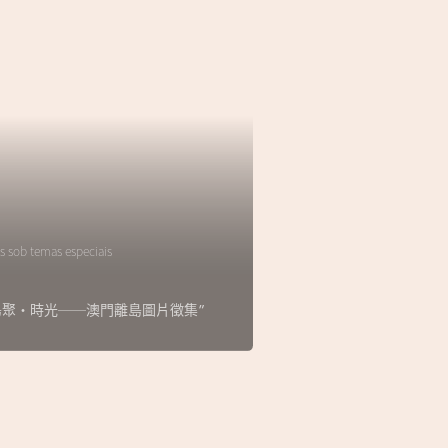
s sob temas especiais
lha】“島聚‧時光──澳門離島圖片徵集”