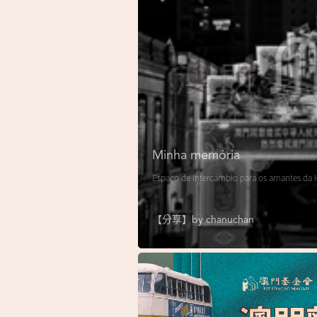
Minha memória
Espaço de intercâmbio para os amantes da H
【分享】by
chanuchan