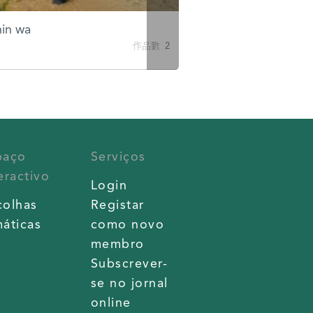
hin wa
米米
作品數 2
paço
Serviços
eractivo
Login
colhas
Registar
áticas
como novo
membro
Subscrever-
se no jornal
online