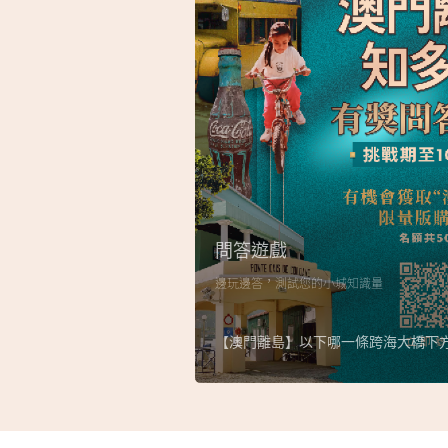
問答遊戲
邊玩邊答，測試您的小城知識量
【澳門離島】以下哪一條跨海大橋下