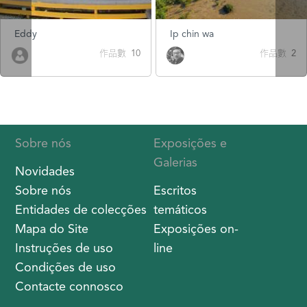
Eddy
Ip chin wa
作品數 10
作品數 2
Sobre nós
Exposições e
Galerias
Novidades
Sobre nós
Escritos
Entidades de colecções
temáticos
Mapa do Site
Exposições on-
Instruções de uso
line
Condições de uso
Contacte connosco