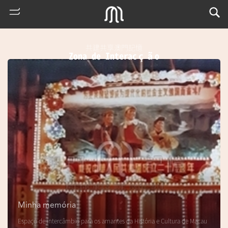
共建共享澳門記憶
Zona de Interacção
熱
門
搜
索
Minha memória
m
Espaço de intercâmbio para os amantes da História e Cultura de Macau
u