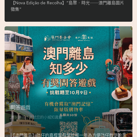
ó
【Nova Edição de Recolha】“島聚‧時光──澳門離島圖片
p
徵集”
i
o
1
9
4
9
吳
榮
恪
問答遊戲
邊玩邊答，測試您的小城知識量
【澳門離島】氹仔的嘉模聖母堂於哪一年為方便氹仔教徒的宗