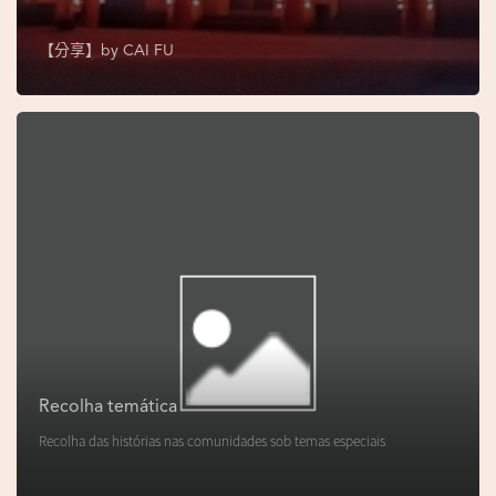
s
e
【分享】by
CAI FU
u
N
o
r
o
n
h
a
V
i
d
Recolha temática
e
Recolha das histórias nas comunidades sob temas especiais
o