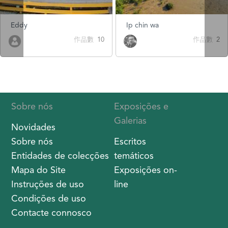
Eddy
Ip chin wa
作品數 10
作品數 2
Sobre nós
Exposições e
Galerias
Novidades
Sobre nós
Escritos
Entidades de colecções
temáticos
Mapa do Site
Exposições on-
Instruções de uso
line
Condições de uso
Contacte connosco