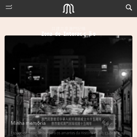
共建共享澳門記憶
Zona de Interacção
熱
門
搜
索
Minha memória
m
Espaço de intercâmbio para os amantes da História e Cultura de Macau
u