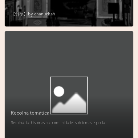
s
e
【分享】by
chanuchan
u
N
o
r
o
n
h
a
V
i
d
Recolha temática
e
Recolha das histórias nas comunidades sob temas especiais
o