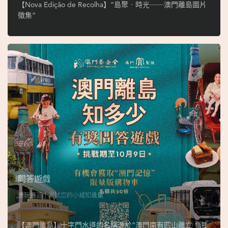
ó
【Nova Edição de Recolha】“島聚‧時光──澳門離島圖片
p
徵集”
i
o
1
9
4
9
吳
榮
恪
問答遊戲
邊玩邊答，測試您的小城知識量
【澳門離島】十字門水道的名稱源於“澳門南有四山離立，海