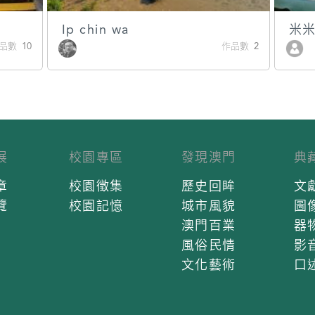
Ip chin wa
米
品數 10
作品數 2
展
校園專區
發現澳門
典
章
校園徵集
歷史回眸
文
覽
校園記憶
城市風貌
圖
澳門百業
器
風俗民情
影
文化藝術
口