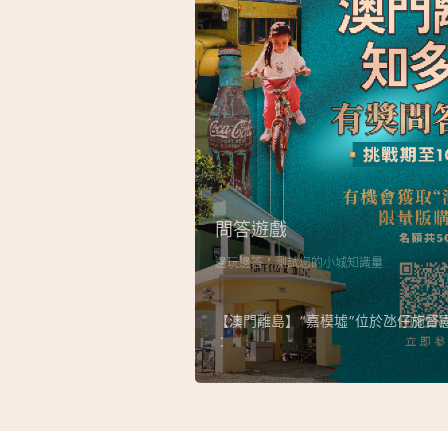
問答遊戲
邊玩邊答，測試您的小城知識量
【澳門離島】“嘉模墟”位於氹仔施督
︰