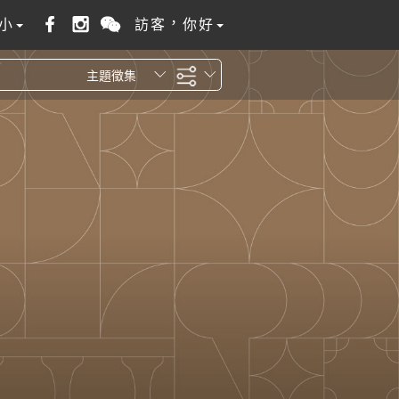
小
訪客，你好
主題徵集
全站