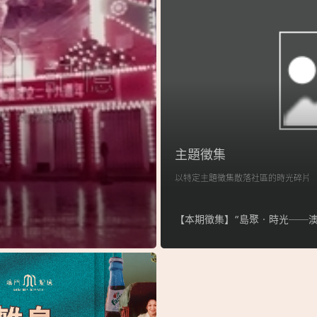
主題徵集
以特定主題徵集散落社區的時光碎片
【本期徵集】“島聚‧時光──澳