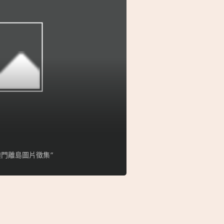
門離島圖片徵集”