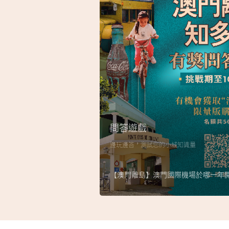
問答遊戲
邊玩邊答，測試您的小城知識量
【澳門離島】澳門國際機場於哪一年