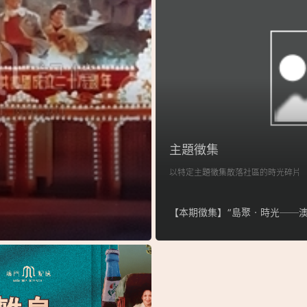
主題徵集
以特定主題徵集散落社區的時光碎片
【本期徵集】“島聚‧時光──澳