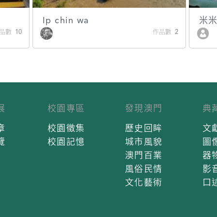
Ip chin wa
米
品數 10
作品數 2
展
校園專區
發現澳門
典
章
校園徵集
歷史回眸
文
覽
校園記憶
城市風貌
圖
澳門百業
器
風俗民情
影
文化藝術
口