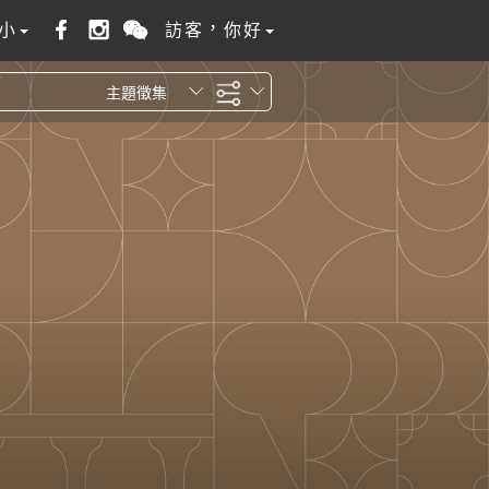
小
訪客，你好
主題徵集
全站