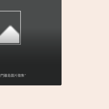
門離島圖片徵集”