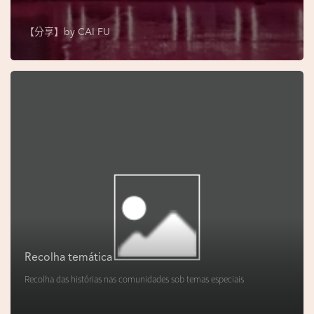
s
e
【分享】by
CAI FU
u
N
o
r
o
n
h
a
V
i
d
Recolha temática
e
Recolha das histórias nas comunidades sob temas especiais
o