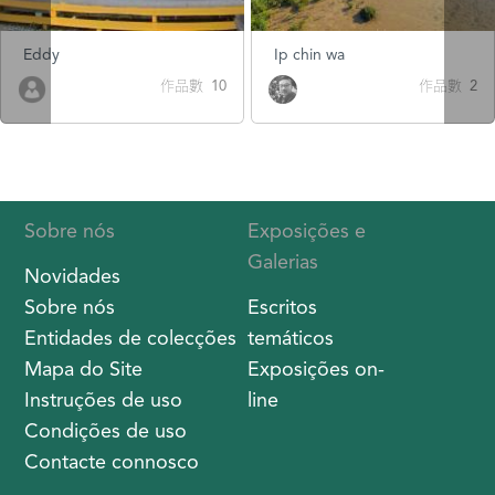
Eddy
Ip chin wa
作品數 10
作品數 2
Sobre nós
Exposições e
Galerias
Novidades
Sobre nós
Escritos
Entidades de colecções
temáticos
Mapa do Site
Exposições on-
Instruções de uso
line
Condições de uso
Contacte connosco