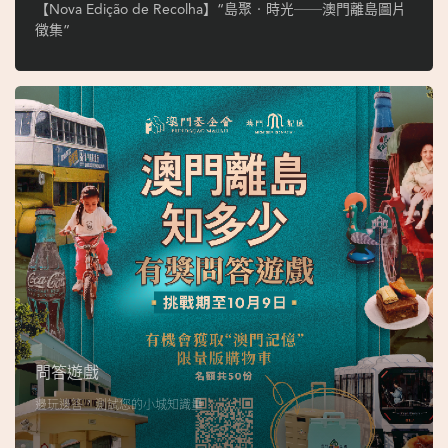
ó
【Nova Edição de Recolha】“島聚‧時光──澳門離島圖片
p
徵集”
i
o
1
9
4
9
吳
榮
恪
問答遊戲
邊玩邊答，測試您的小城知識量