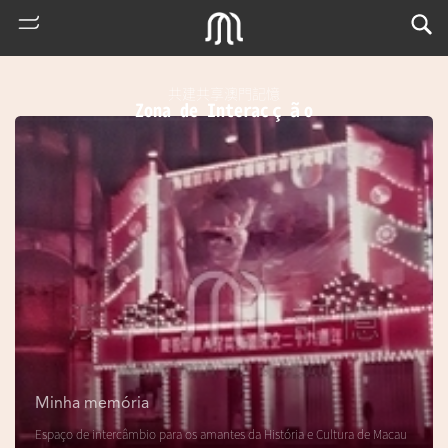
共建共享澳門記憶
Zona de Interacção
熱
門
搜
索
Minha memória
m
Espaço de intercâmbio para os amantes da História e Cultura de Macau
u