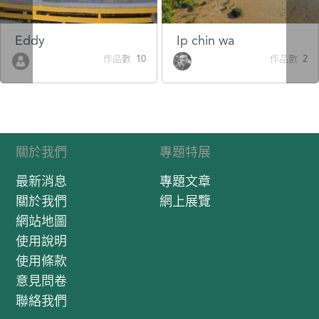
Eddy
Ip chin wa
作品數 10
作品數 2
關於我們
專題特展
最新消息
專題文章
關於我們
網上展覽
網站地圖
使用說明
使用條款
意見問卷
聯絡我們