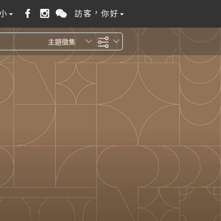
小
訪客，你好
主題徵集
全站