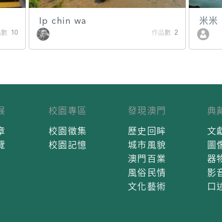
Ip chin wa
米米
數 10
作品數 2
展
校園專區
發現澳門
典
章
校園徵集
歷史回眸
文
覽
校園記憶
城市風貌
圖
澳門百業
器
風俗民情
影
文化藝術
口