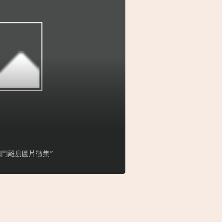
門離島圖片徵集”