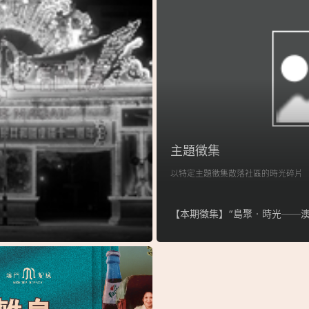
主題徵集
以特定主題徵集散落社區的時光碎片
【本期徵集】“島聚‧時光──澳