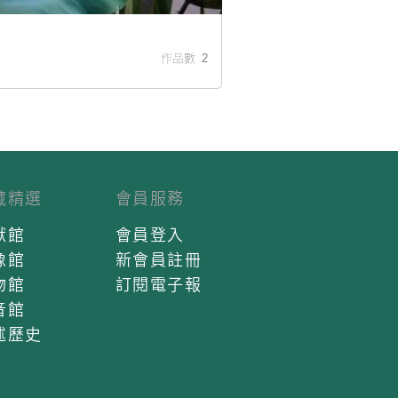
作品數 2
藏精選
會員服務
獻館
會員登入
像館
新會員註冊
物館
訂閱電子報
音館
述歷史