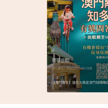
問答遊戲
邊玩邊答，測試您的小城知識量
【澳門離島】蓮花大橋是澳門與珠海