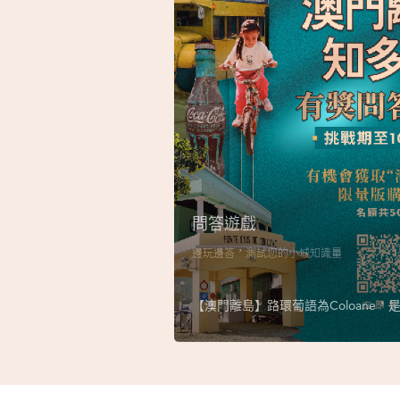
問答遊戲
邊玩邊答，測試您的小城知識量
【澳門離島】路環葡語為Coloane