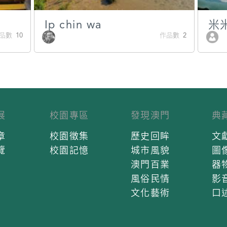
Ip chin wa
米
品數 10
作品數 2
展
校園專區
發現澳門
典
章
校園徵集
歷史回眸
文
覽
校園記憶
城市風貌
圖
澳門百業
器
風俗民情
影
文化藝術
口