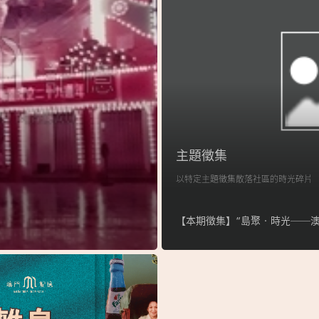
主題徵集
以特定主題徵集散落社區的時光碎片
【本期徵集】“島聚‧時光──澳