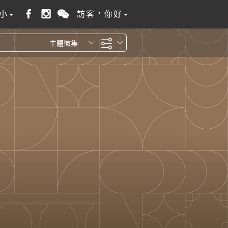
小
訪客，你好
主題徵集
全站