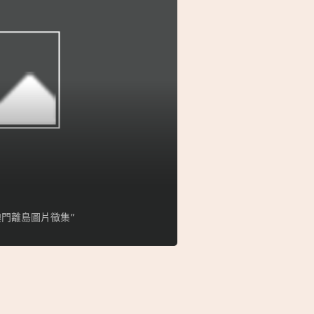
門離島圖片徵集”