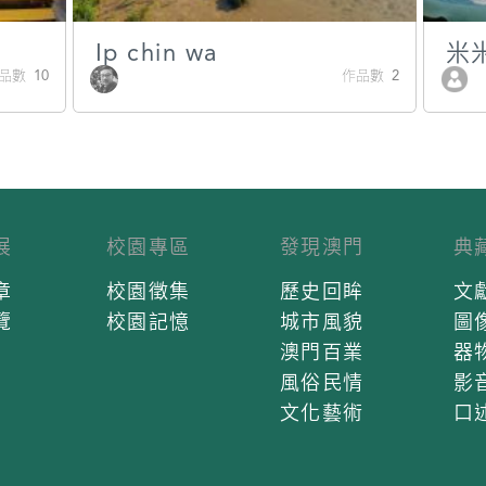
Ip chin wa
米
品數 10
作品數 2
展
校園專區
發現澳門
典
章
校園徵集
歷史回眸
文
覽
校園記憶
城市風貌
圖
澳門百業
器
風俗民情
影
文化藝術
口