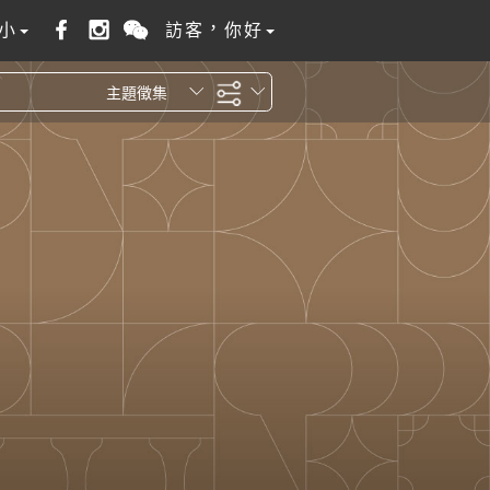
小
訪客，你好
主題徵集
全站