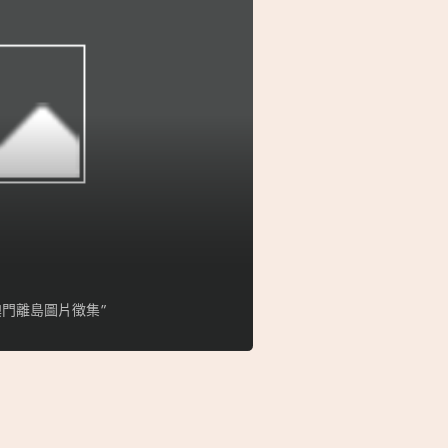
門離島圖片徵集”