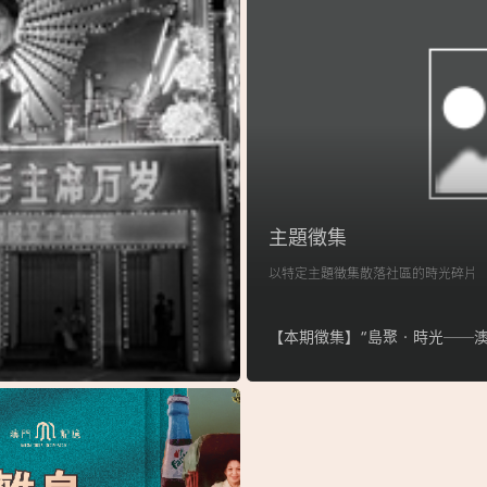
主題徵集
以特定主題徵集散落社區的時光碎片
【本期徵集】“島聚‧時光──澳