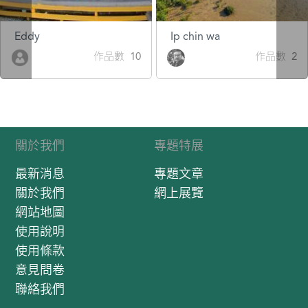
Eddy
Ip chin wa
作品數 10
作品數 2
關於我們
專題特展
最新消息
專題文章
關於我們
網上展覽
網站地圖
使用說明
使用條款
意見問卷
聯絡我們