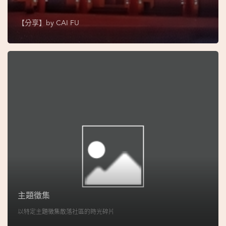
圖
【分享】by
CAI FU
媽
閣
寺
廟
巴
士
教
堂
街
市
主題徵集
以特定主題徵集散落社區的時光碎片