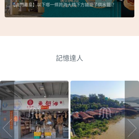
【澳門離島】以下哪一條跨海大橋下方鋪設了供水管？
記憶達人