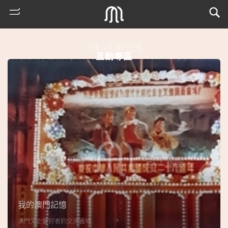
共建共享澳門記憶
互動專區
熱
門
搜
索
我的澳門記憶
古
澳門文史愛好者的交流園地
地