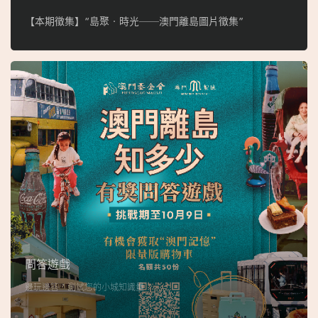
【本期徵集】“島聚‧時光──澳門離島圖片徵集”
問答遊戲
邊玩邊答，測試您的小城知識量