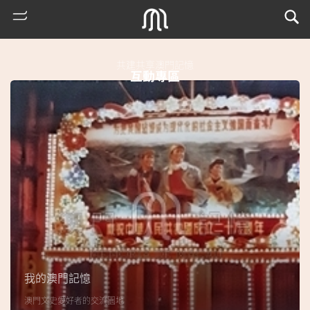
共建共享澳門記憶
互動專區
熱
門
搜
索
我的澳門記憶
古
澳門文史愛好者的交流園地
地