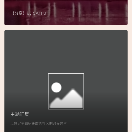
图
【分享】by
CAI FU
妈
阁
寺
庙
巴
士
教
堂
街
市
主题征集
以特定主题征集散落社区的时光碎片