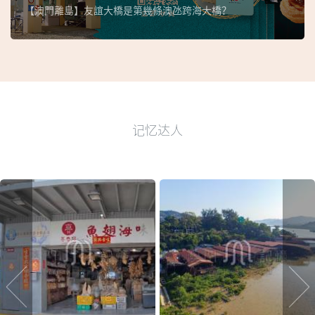
【澳門離島】友誼大橋是第幾條澳氹跨海大橋？
记忆达人