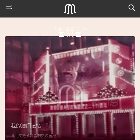
共建共享澳门记忆
互动专区
热
门
搜
索
我的澳门记忆
古
澳门文史爱好者的交流园地
地