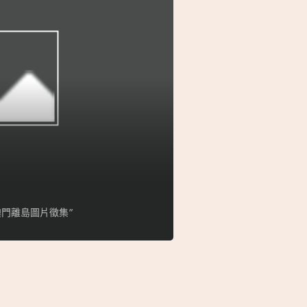
門離島圖片徵集”