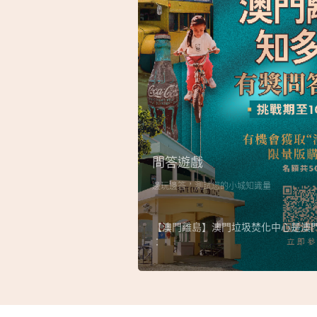
問答遊戲
邊玩邊答，測試您的小城知識量
【澳門離島】澳門垃圾焚化中心是澳
︰