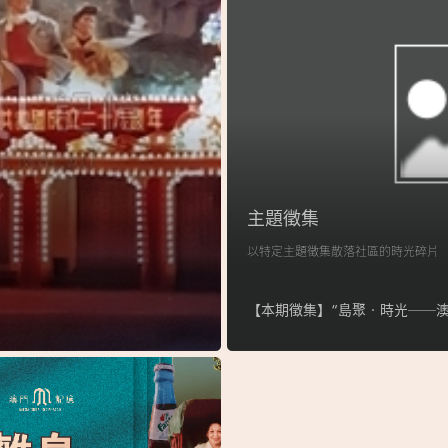
主題徵集
以特定主題徵集散落社區的時光碎片
【本期徵集】“島聚‧時光──澳