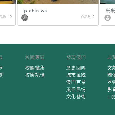
Ip chin wa
米
品數 10
作品數 2
展
校園專區
發現澳門
典
章
校園徵集
歷史回眸
文
覽
校園記憶
城市風貌
圖
澳門百業
器
風俗民情
影
文化藝術
口