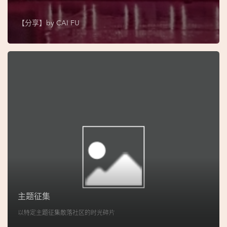
图
【分享】by
CAI FU
妈
阁
寺
庙
巴
士
教
堂
街
市
主题征集
以特定主题征集散落社区的时光碎片