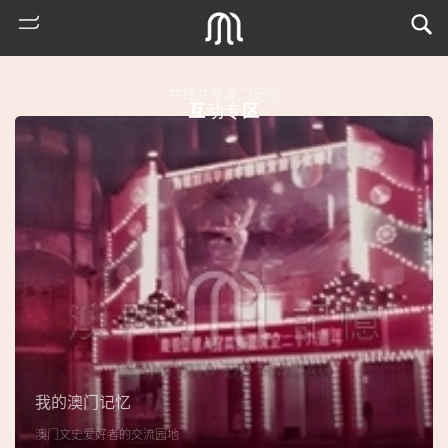
共建共享澳门记忆
互动专区
热
门
搜
索
我的澳门记忆
古
澳门文史爱好者的交流园地
地