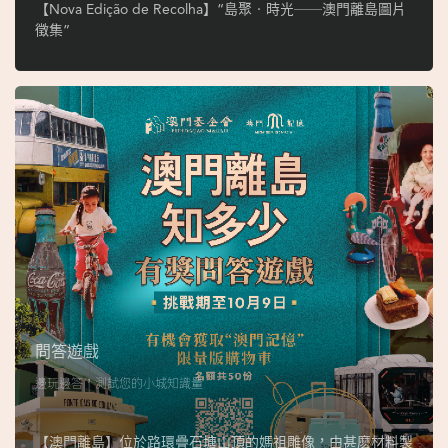
ó
【Nova Edição de Recolha】“島聚‧時光──澳門離島圖片
p
徵集”
i
o
1
9
4
9
吳
榮
恪
問答遊戲
邊玩邊答，測試您的小城知識量
【澳門離島】位於路環疊石塘山頂的媽祖雕像，由甚麽材料製