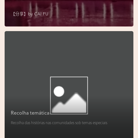
s
e
【分享】by
CAI FU
u
N
o
r
o
n
h
a
V
i
d
Recolha temática
e
Recolha das histórias nas comunidades sob temas especiais
o