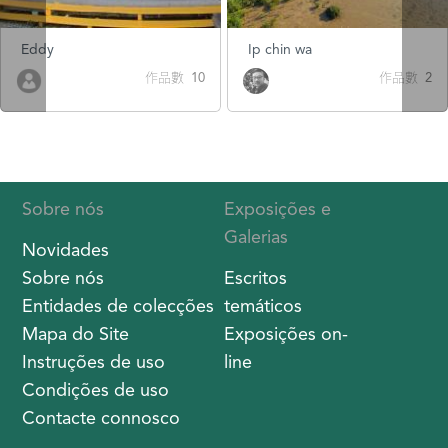
Eddy
Ip chin wa
作品數 10
作品數 2
Sobre nós
Exposições e
Galerias
Novidades
Sobre nós
Escritos
Entidades de colecções
temáticos
Mapa do Site
Exposições on-
Instruções de uso
line
Condições de uso
Contacte connosco