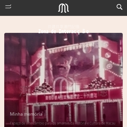
共建共享澳門記憶
Zona de Interacção
熱
門
搜
索
Minha memória
m
Espaço de intercâmbio para os amantes da História e Cultura de Macau
u