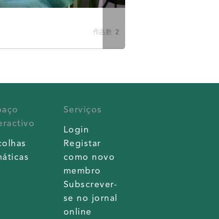
作品數 2
paço
Serviços
eractivo
Login
colhas
Registar
áticas
como novo
membro
Subscrever-
se no jornal
online