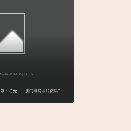
s sob temas especiais
lha】“島聚‧時光──澳門離島圖片徵集”