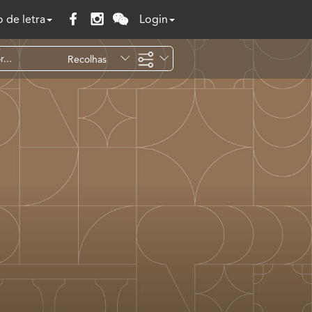
 de letra
Login
Recolhas
Temáticas
Todo o site