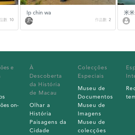
Ip chin wa
米米
數 10
作品數 2
ções e
À
Colecções
Es
s
Descoberta
Especiais
Int
da História
s
Museu de
Re
de Macau
os
Documentos
tem
ões on-
Olhar a
Museu de
História
Imagens
Paisagens da
Museu de
Cidade
colecções