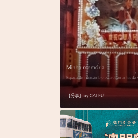
Minha memória
Espaço de intercâmbio para os amantes da H
【分享】by
CAI FU