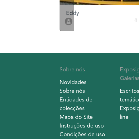
Eddy
作品數 10
作品
Sobre nós
Exposi
Galeria
Novidades
Sobre nós
Escrito
Entidades de
temátic
colecções
Exposiç
Mapa do Site
line
Instruções de uso
Condições de uso