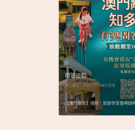
問答遊戲
邊玩邊答，測試您的小城知識量
【澳門離島】現時，駕駛學習暨考試