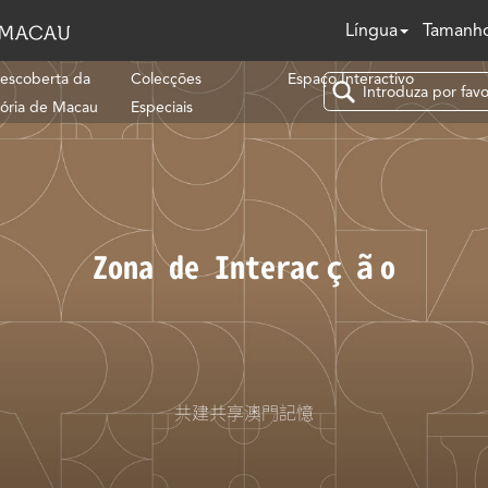
Língua
Tamanho
escoberta da
Colecções
Espaço Interactivo
tória de Macau
Especiais
Zona de Interacção
共建共享澳門記憶