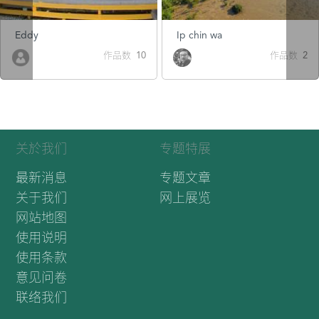
Ip chin wa
米米
作品数 10
作品数 2
关於我们
专题特展
最新消息
专题文章
关于我们
网上展览
网站地图
使用说明
使用条款
意见问卷
联络我们