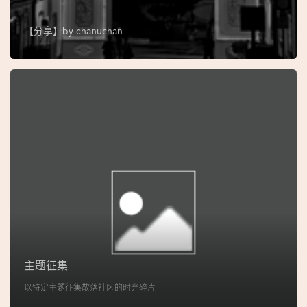
图
【分享】by
chanuchan
妈
阁
寺
庙
巴
士
教
堂
街
市
主题征集
以特定主题征集散落社区的时光碎片