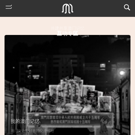
共建共享澳门记忆
互动专区
热
门
搜
索
我的澳门记忆
古
澳门文史爱好者的交流园地
地