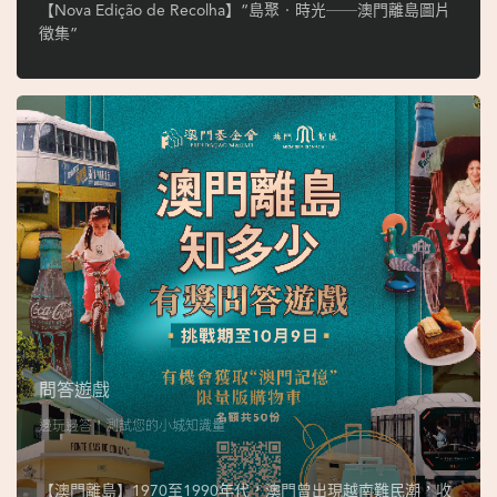
ó
【Nova Edição de Recolha】“島聚‧時光──澳門離島圖片
p
徵集”
i
o
1
9
4
9
吳
榮
恪
問答遊戲
邊玩邊答，測試您的小城知識量
【澳門離島】1970至1990年代，澳門曾出現越南難民潮，收