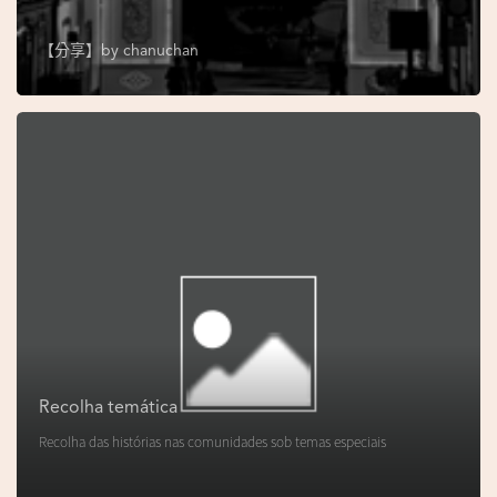
s
e
【分享】by
chanuchan
u
N
o
r
o
n
h
a
V
i
d
Recolha temática
e
Recolha das histórias nas comunidades sob temas especiais
o