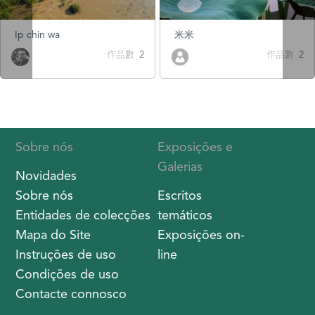
Ip chin wa
米米
作品數 2
作品數 2
Sobre nós
Exposições e
Galerias
Novidades
Sobre nós
Escritos
Entidades de colecções
temáticos
Mapa do Site
Exposições on-
Instruções de uso
line
Condições de uso
Contacte connosco