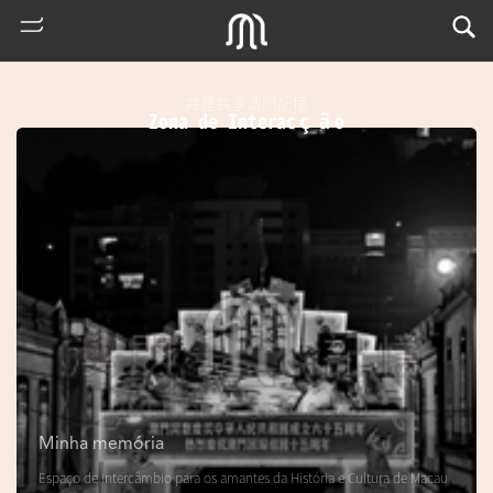
共建共享澳門記憶
Zona de Interacção
熱
門
搜
索
Minha memória
m
Espaço de intercâmbio para os amantes da História e Cultura de Macau
u