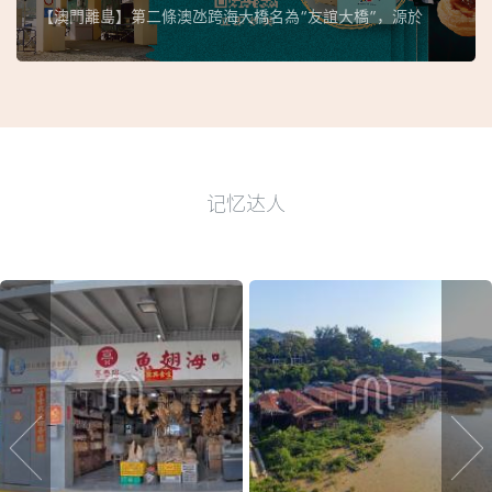
【澳門離島】第二條澳氹跨海大橋名為“友誼大橋”，源於
记忆达人