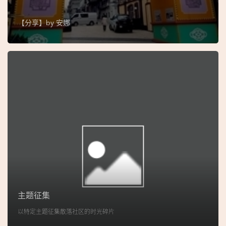
图
【分享】by
安娜
妈
阁
寺
庙
巴
士
教
堂
街
市
主题征集
以特定主题征集散落社区的时光碎片