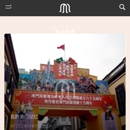
共建共享澳门记忆
互动专区
热
门
搜
索
我的澳门记忆
古
澳门文史爱好者的交流园地
地