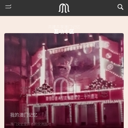
共建共享澳门记忆
互动专区
热
门
搜
索
我的澳门记忆
古
澳门文史爱好者的交流园地
地