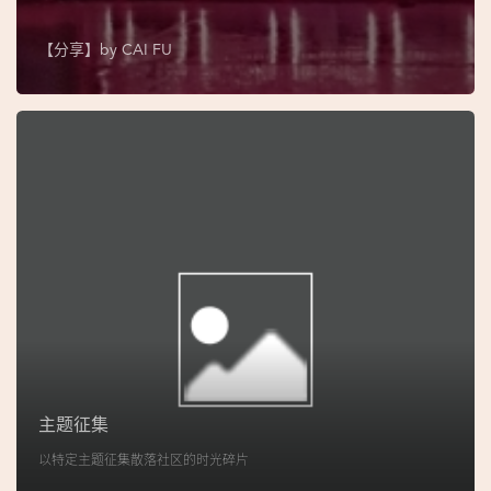
图
【分享】by
CAI FU
妈
阁
寺
庙
巴
士
教
堂
街
市
主题征集
以特定主题征集散落社区的时光碎片