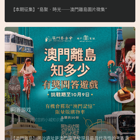
【本期征集】“島聚‧時光──澳門離島圖片徵集”
问答游戏
边玩边答，测试您的小城知识量
【澳門離島】黑沙遺址是澳門最早發現且最具代表性的考古遺