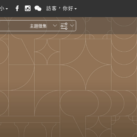
小
訪客，你好
主題徵集
全站