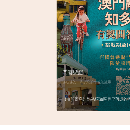
問答遊戲
邊玩邊答，測試您的小城知識量
【澳門離島】路氹填海區最早落成的