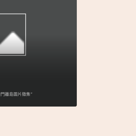
門離島圖片徵集”