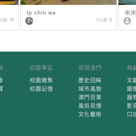
Ip chin wa
米
品數 10
作品數 2
展
校園專區
發現澳門
典
章
校園徵集
歷史回眸
文
覽
校園記憶
城市風貌
圖
澳門百業
器
風俗民情
影
文化藝術
口