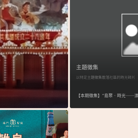
主題徵集
以特定主題徵集散落社區的時光碎片
【本期徵集】“島聚‧時光──澳