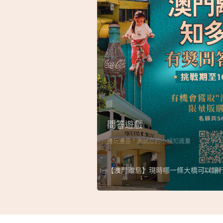
問答遊戲
邊玩邊答，測試您的小城知識量
【澳門離島】現時哪一條大橋可以讓