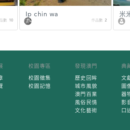
Ip chin wa
米
品數 10
作品數 2
展
校園專區
發現澳門
典
章
校園徵集
歷史回眸
文
覽
校園記憶
城市風貌
圖
澳門百業
器
風俗民情
影
文化藝術
口