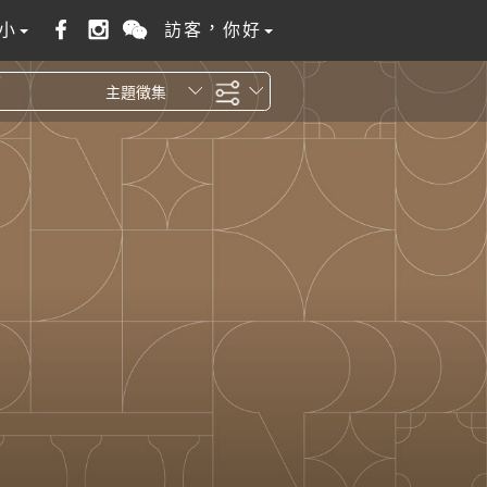
小
訪客，你好
主題徵集
全站