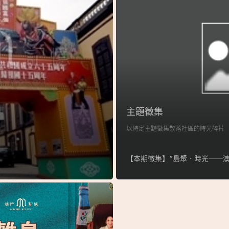
主題徵集
以特定主題徵集散落社區的時光碎片
【本期徵集】“島聚‧時光──澳