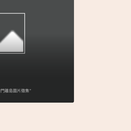
門離島圖片徵集”