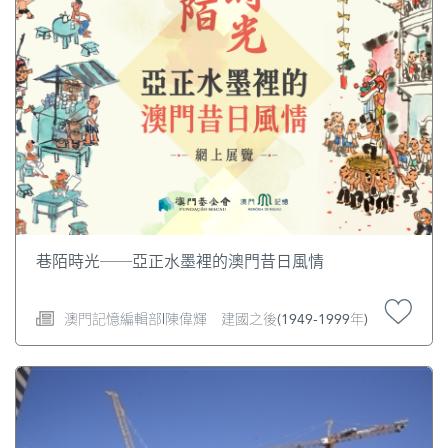
巷陌時光──亞正水墨裡的澳門昔日風情
澳門記憶編輯部|陳偉輝
建國之後(1949-1999年)