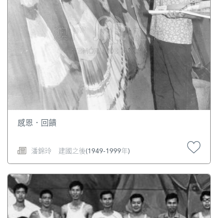
感恩．回饋
潘錦玲
建國之後(1949-1999年)