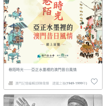
巷陌時光──亞正水墨裡的澳門昔日風情
澳門記憶編輯部|陳偉輝
建國之後(1949-1999年)