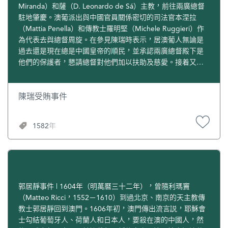
Miranda）和薩（D. Leonardo de Sá）主教，前往兩廣總督
駐地肇慶。澳葡派出與中國官員關係密切的司法官本涅拉
（Mattia Penella）和傳教士羅明堅（Michele Ruggieri）作
為代表去與總督周旋。在參見陳瑞時表示，居澳葡人無論是
過去還是現在總是中國皇帝的順民，並承認兩廣總督殿下是
他們的保護者，懇請總督對他們加以扶助及慈愛。接着又把
隨身帶去的一批天鵝絨、水晶鏡等總值超過1000金幣的厚禮
送給陳瑞。於是陳瑞便吿訴他們可以在澳門繼續居留，但必
須服從中國官員的管轄。
陳瑞受賄事件
1582年
郭居靜事件 | 1604年（明萬曆三十二年），曾隨利瑪竇
（Matteo Ricci，1552－1610）到過北京、南京的天主教傳
教士郭居靜回到澳門。1606年初，澳門傳出流言説，耶穌會
士勾結葡萄牙人、荷蘭人和日本人，要殺在澳的中國人，然