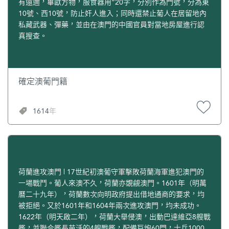
有遠邇，畢獻方物，服食器用”20字，分別作為門號，分為東
10號、西10號，防止奸人進入；同時還禁止葡人在居留地內
私藏武器、彈藥，並由在澳門的中國官員對當地房屋進行認
真搜查。
確定澳葡門籍
1614年
荷蘭進攻澳門 | 17世紀初澳葡守軍擊敗荷蘭海軍進犯澳門的
一場戰鬥。葡人來澳不久，荷蘭亦覬覦澳門。1601年（明萬
曆二十九年），荷蘭數次向明政府提出借地通商的要求，均
被拒絕。又於1601年和1604年兩次進攻澳門，均未成功。
1622年（明天啟二年），荷蘭大舉侵澳，出動巴達維亞8艘戰
艦，並聯合艦長苗活的4艘戰艦，配備巨炮60門，士兵1000