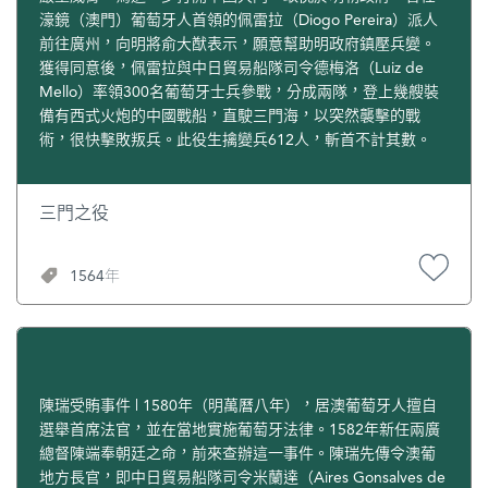
濠鏡（澳門）葡萄牙人首領的佩雷拉（Diogo Pereira）派人
前往廣州，向明將俞大猷表示，願意幫助明政府鎮壓兵變。
獲得同意後，佩雷拉與中日貿易船隊司令德梅洛（Luiz de
Mello）率領300名葡萄牙士兵參戰，分成兩隊，登上幾艘裝
備有西式火炮的中國戰船，直駛三門海，以突然襲擊的戰
術，很快擊敗叛兵。此役生擒變兵612人，斬首不計其數。
三門之役
1564年
陳瑞受賄事件 | 1580年（明萬曆八年），居澳葡萄牙人擅自
選舉首席法官，並在當地實施葡萄牙法律。1582年新任兩廣
總督陳端奉朝廷之命，前來查辦這一事件。陳瑞先傳令澳葡
地方長官，即中日貿易船隊司令米蘭達（Aires Gonsalves de