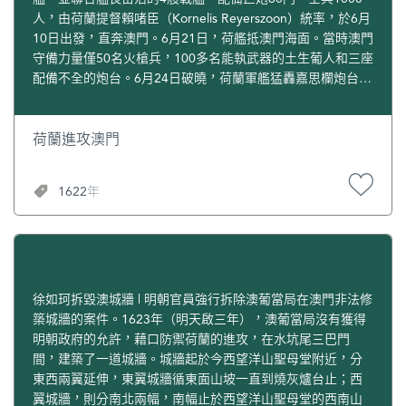
人，由荷蘭提督賴啫臣（Kornelis Reyerszoon）統率，於6月
10日出發，直奔澳門。6月21日，荷艦抵澳門海面。當時澳門
守備力量僅50名火槍兵，100多名能執武器的土生葡人和三座
配備不全的炮台。6月24日破曉，荷蘭軍艦猛轟嘉思欄炮台，
炮台守軍全力回擊，當即擊毀一艘。賴啫臣即率800名精鋭部
隊在劏狗環一帶登陸，葡軍憑藉新挖戰壕向荷軍反擊，賴啫
臣腹部中彈返回，命盧芬（Hans Ruffijn）代他指揮。荷軍在
荷蘭進攻澳門
盧芬上校的指揮下很快佔領龍環村、龍田村一線，被大龍
泉、二龍泉匯合的坑水阻擋。葡方的伯多祿炮台發炮轟擊，
1622年
命中荷軍火藥車，使荷軍死傷慘重。這時，澳葡中日貿易船
隊司令薩門托（Lobo Sarmento de Carvalho）也親臨前線，
並發出反攻命令，葡軍、市民、修道士及黑奴們一起出擊，
特別是黑奴作戰勇敢，奮不顧身，當場擊斃盧芬，荷軍全面
崩潰。是役，荷軍死136人，傷126人，其中11名校級軍官，
死傷的日本人和印尼人也達數百人，還有一名上校及一批士
徐如珂拆毀澳城牆 | 明朝官員強行拆除澳葡當局在澳門非法修
兵被俘。葡方傷亡極輕。澳門葡軍獲得了完全的勝利。為了
築城牆的案件。1623年（明天啟三年），澳葡當局沒有獲得
紀念這一空前大捷，澳葡當局將6月24日定為澳門城市日。
明朝政府的允許，藉口防禦荷蘭的進攻，在水坑尾三巴門
間，建築了一道城牆。城牆起於今西望洋山聖母堂附近，分
東西兩翼延伸，東翼城牆循東面山坡一直到燒灰爐台止；西
翼城牆，則分南北兩幅，南幅止於西望洋山聖母堂的西南山