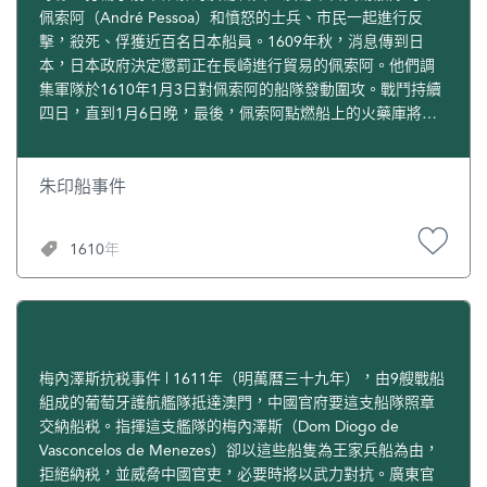
佩索阿（André Pessoa）和憤怒的士兵、市民一起進行反
擊，殺死、俘獲近百名日本船員。1609年秋，消息傳到日
本，日本政府決定懲罰正在長崎進行貿易的佩索阿。他們調
集軍隊於1610年1月3日對佩索阿的船隊發動圍攻。戰鬥持續
四日，直到1月6日晚，最後，佩索阿點燃船上的火藥庫將自
己連同價值上百萬的金銀和近3000擔生絲全部炸沉海底，事
件遂告平息。
朱印船事件
1610年
梅內澤斯抗税事件 | 1611年（明萬曆三十九年），由9艘戰船
組成的葡萄牙護航艦隊抵達澳門，中國官府要這支船隊照章
交納船税。指揮這支艦隊的梅內澤斯（Dom Diogo de
Vasconcelos de Menezes）卻以這些船隻為王家兵船為由，
拒絕納税，並威脅中國官吏，必要時將以武力對抗。廣東官