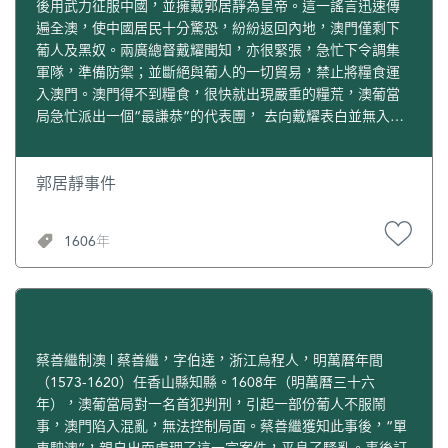
後用武力征服中國，並擁戴郭居靜為皇帝。這一謠言迅速傳
遍全澳，使中國居民十分驚恐，紛紛返回內地，澳門僅剩下
葡人及黑奴。兩廣總督戴耀聞知，亦很緊張，急忙下令調集
軍隊，準備防禦；並斷絕與葡人的一切貿易，禁止將糧食運
入澳門。澳門得不到糧食，很快就出現嚴重的糧荒，澳葡當
局急忙派出一個“最謙恭”的代表團， 去向戴耀表白並無入侵
之事。經過各方調查，並派人招見郭居靜和參觀全澳的教
堂、旅店、醫院等，證實無戰事跡象。於是，緊張局面得到
緩和，中外貿易也恢復了正常狀態。
郭居靜事件
1606年
蔡善繼制澳 | 蔡善繼，字伯達，浙江烏程人，明萬曆年間
（1573-1620）任香山縣知縣。1608年（明萬曆三十六
年），澳葡當局對一名首犯判刑，引起一部份葡人不服鬧
事，澳門陷入混亂，無法控制局面。蔡善繼獲知此事後，“單
車駛澳”，親自出面處理了這一宗案件，平息了騷亂。事後訂