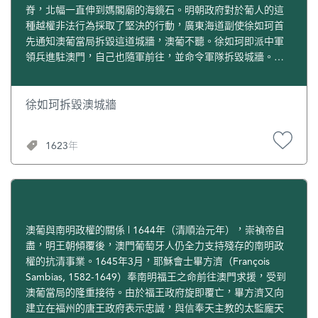
脊，北幅一直伸到媽閣廟的海鏡石。明朝政府對於葡人的這
種越權非法行為採取了堅決的行動，廣東海道副使徐如珂首
先通知澳葡當局拆毀這道城牆，澳葡不聽。徐如珂即派中軍
領兵進駐澳門，自己也隨軍前往，並命令軍隊拆毀城牆。不
到兩天，城牆全部拆毀，澳葡不敢反抗。原城牆下的媽閣斜
巷等街道，後人俗稱為“萬里長城”。
徐如珂拆毀澳城牆
1623年
澳葡與南明政權的關係 | 1644年（清順治元年），崇禎帝自
盡，明王朝傾覆後，澳門葡萄牙人仍全力支持殘存的南明政
權的抗清事業。1645年3月，耶穌會士畢方濟（François
Sambias, 1582-1649）奉南明福王之命前往澳門求援，受到
澳葡當局的隆重接待。由於福王政府旋即覆亡，畢方濟又向
建立在福州的唐王政府表示忠誠，與信奉天主教的太監龐天