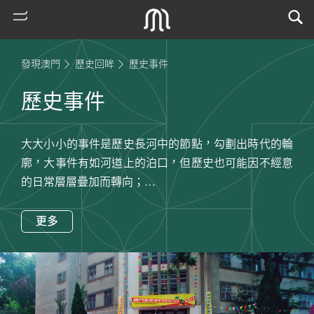
發現澳門
歷史回眸
歷史事件
歷史事件
大大小小的事件是歷史長河中的節點，勾劃出時代的輪
廓，大事件有如河道上的泊口，但歷史也可能因不經意
的日常層層疊加而轉向；
而事件的不同面向—政治法律、社會經濟及文化藝術，
熱
相互交織成前人立體的生命歷程。
更多
門
搜
索
古
地