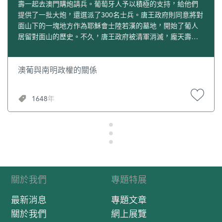
壽一起去澳門購炮請兵。葡萄牙人予以積極的支持，給他們
提供了一批大炮，還選派了300名士兵。唐王政府則同意將對
面山下的一塊地方作為耶穌會士陸若漢的墓地，開始了葡人
居留對面山的歷史。不久，唐王政府被清軍消滅，龐天壽就
帶這支葡萄牙軍隊去投奔建在桂林的桂王政府。葡萄牙的軍
事援助對於桂王政府的抗清起了很大的作用，多次擊退清
軍，同時，耶穌會士也積極地在南明君主中傳播天主教，南
澳葡與南明政權的關係
明君主紛紛皈依天主，太后、皇后及太子均入教。1648年
（南明永曆二年），久病的太子在受洗後恰好病愈，王太后
1648年
還派龐天壽前往澳門，請求耶穌會的司鐸們舉行彌撒大祭。
10月17日，龐天壽入澳，各炮台鳴炮致敬，修道士們列隊出
迎。10月31日，聖保羅教堂為南明王室隆重地舉行彌撒，彌
撒結束，澳門總督又設宴款待使者，還贈送火槍100支作為給
桂王政府的禮物。桂王政府也因之答應永遠豁免每年500兩的
地租銀，並豁免澳葡數年的船舶餉税。澳葡政府與南明政權
一直保持着良好的關係，直至桂王政權的最後滅亡。
關於我們
專題特展
最新消息
專題文章
關於我們
網上展覽