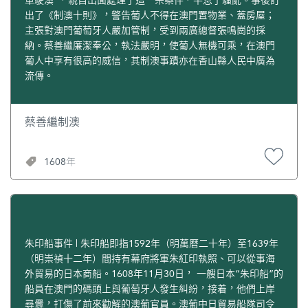
出了《制澳十則》，警告葡人不得在澳門置物業、蓋房屋；
主張對澳門葡萄牙人嚴加管制，受到兩廣總督張鳴崗的採
納。蔡善繼廉潔奉公，執法嚴明，使葡人無機可乘，在澳門
葡人中享有很高的威信，其制澳事蹟亦在香山縣人民中廣為
流傳。
蔡善繼制澳
1608年
朱印船事件 | 朱印船即指1592年（明萬曆二十年）至1639年
（明崇禎十二年）間持有幕府將軍朱紅印執照、可以從事海
外貿易的日本商船。1608年11月30日， 一艘日本“朱印船”的
船員在澳門的碼頭上與葡萄牙人發生糾紛，接着，他們上岸
尋釁，打傷了前來勸解的澳葡官員。澳葡中日貿易船隊司令