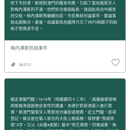
府下令封澳，斷絕對澳門的糧食供應，引起了當地葡萄牙人
對梅內澤斯的不滿，他們抓住幾個船長，強迫船長向中國官
府交税。梅內澤斯等繼續抗拒，市民集結到議事亭，要議事
局出面解決。最後，由議事局為艦隊代交了4870兩銀子的船
税才使風波平息。
梅內澤斯抗税事件
1611年
確定澳葡門籍 | 1614年（明萬曆四十二年），兩廣總督張鳴
崗根據海道副使俞安性的建議，為便於對居澳葡人進行管
理，將澳門葡萄牙人聚居地方編街道號碼，定立門籍，逐項
登記。做法是在葡人居住的大街上樹高柵，掛榜書“畏威懷
德”4字。又以《尚書•旅獒》篇中“明王慎德，四夷咸賓，無