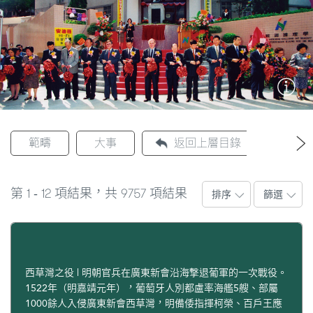
圖
媽
閣
寺
廟
範疇
大事
返回上層目錄
巴
士
1
12
9757
第
-
項結果，共
項結果
排序
篩選
教
堂
街
市
西草灣之役 | 明朝官兵在廣東新會沿海撃退葡軍的一次戰役。
1522年（明嘉靖元年），葡萄牙人別都盧率海艦5艘、部屬
1000餘人入侵廣東新會西草灣，明備倭指揮柯榮、百戶王應