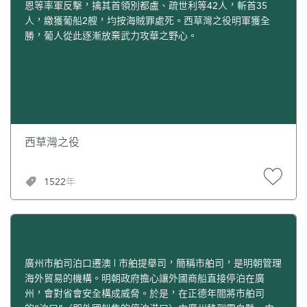
恩等率軍反擊，擒其首領別都盧、疏世利等42人，斬首35
人，繳獲葡船2艘，均按海賊罪處死。西草灣之役明軍獲全
勝，葡人從此逐漸放棄武力攻華之野心。
西草灣之役
1522年
廣州市舶司泊口遷澳 | 市舶提舉司，簡稱市舶司，是明朝管理
海外貿易的機構。明朝政府擔心讓外國商船直接停泊在廣
州，會對省會安全構成威脅。於是，在正德年間將市舶司