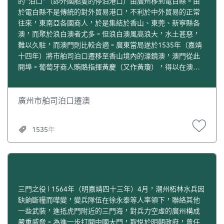
的“泊口”（即外國船隻的停泊港口）由廣州移到電白縣。由
於電白縣不是傳統的對外貿易港口，不利於中外貿易的正常
往來，東南亞各國商人，於是集結於香山、東莞、新寧縣各
澳，而聚於浪白澳者尤多。但浪白澳風高浪大，水土甚惡，
難以久駐，而澳門則比較合適。廣東當局遂於1535年（嘉靖
十四年）將市舶司泊口遷移至香山境內的濠鏡澳，澳門從此
開埠。葡萄牙商人賄賂指揮黃慶（又作黃瓊），得以在澳門
沿岸停泊船隻，進行貿易。
廣州市舶司泊口遷澳
1535年
三門之役 | 1564年（明嘉靖四十三年）4月，潮州柘林水兵因
缺餉斷糧而嘩變，變兵隊伍在徐永泰等人率領下，聯絡其他
一些武裝，進抵虎門附近的三門海，對兵力空虛的廣州構成
嚴重威脅。為進一步打開中國大門，取悦於明朝政府，曾任