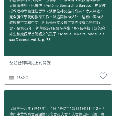
准《澳門教育會章程》，並登載於《澳門政府憲報》1923年
貝爾南迪諾．巴羅佐（António Bernardino Barroso）神父教
140號─A，原文為葡文，中譯本參見劉羨冰：《澳門教育
授教理神學和理性哲學。這兩位神父品行高尚，令人尊敬，
史》第274─278頁所附《澳門教育會章程》。其中專門統理
完全勝任學院的教育工作。除這兩位神父外，還有中國神父
澳門華人所辦一切教育事務的澳門教育行政機關初為華視學
教授拉丁文和中文，但葡萄牙文及拉丁文均沒有合格的師
會。澳門學校制度與種類，除西人學校依照葡國教育制度
資。至1862年，神學院有1名住院學生，8-9名學拉丁語的院
外，一切華人學校之制度與種類均與內地相同，分為中學、
外生和幾個學基礎語文的孩子。Manuel Teixeira, Macau e a
小學、幼稚園及專科(計政、會計、英語、葡語、職業)等學
sua Diocese, Vol. 8, p. 73.
校，大學早有籌設之議，但最終未能實現。其後華視學會經
撤銷後，一切工作統歸教育督導處管理。澳門教育督導處，
附設於民政總局，專門負責督導澳門所有官立學校及各華人
學校之教育機構，由民政總局長兼任教育督導處長。(1941年
聖若瑟神學院正式開課
《澳門指南》之《教育》，第8頁；《澳門法例》之《教育督
導處》，第22頁。)關於華視學會的設立、組織、制度與管理
1862年
方式，此處未能給予翔實解釋。又《澳門政府憲報》1931年
第8號第128頁稱：“第596號札，嘉獎禦任華務局局長諾拉斯
古前在任內兼華視學會會長，任內公正敏練，克盡厥職。”
民國三十六年 (1947年1月1日-1947年12月31日)11月12日，
澳門中華教育會召開第15次會員大會，大會選出何心源、陳