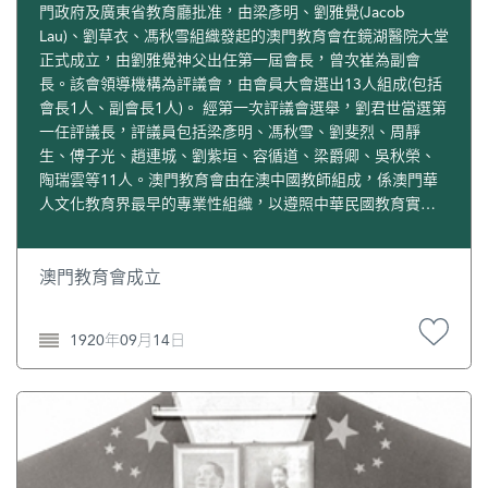
門政府及廣東省教育廳批准，由梁彥明、劉雅覺(Jacob
Lau)、劉草衣、馮秋雪組織發起的澳門教育會在鏡湖醫院大堂
正式成立，由劉雅覺神父出任第一屆會長，曾次崔為副會
長。該會領導機構為評議會，由會員大會選出13人組成(包括
會長1人、副會長1人)。 經第一次評議會選舉，劉君世當選第
一任評議長，評議員包括梁彥明、馮秋雪、劉斐烈、周靜
生、傅子光、趙連城、劉紫垣、容循道、梁爵卿、吳秋榮、
陶瑞雲等11人。澳門教育會由在澳中國教師組成，係澳門華
人文化教育界最早的專業性組織，以遵照中華民國教育實施
方針及研究教育事業、發展地方教育為宗旨，會務包括：(1)
學校教育、社會教育以及家庭教育；(2)科學、文化藝術之研
究及推廣；(3)與國內及外地教育團體之聯繫。會址初設在天
澳門教育會成立
神巷37號；為崇實中學租用的宋氏大屋。1925年遷至龍嵩街
75號，直到1946年方才遷至風順堂街聖若瑟中學內。1923
1920年09月14日
年，教育會在澳門政府註冊，並易名為“澳門中華教育會”。
1933年，復經國民政府僑務委員會立案。關於澳門中華教育
會的成立時間，有1920年、1921年和1922年三種說法。此處
依據劉羨冰的相關考證，採用1920年說。參見劉羨冰：《澳
門教育史》，第271─273頁。《澳門中華教育會史略》，載
《澳門今日之僑運》，第19頁稱“澳門華人教育會”。據澳門