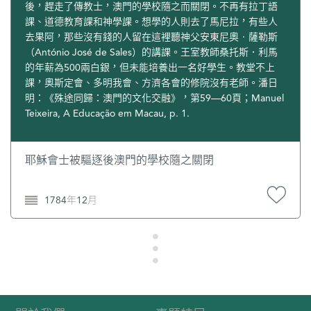
後，趕走了傳教士，澳門的學校隨之而關閉。不再有拉丁語
課、道德教育課和神學課。想學的人則去了馬尼拉，有些人
去果阿，那些沒有錢的人留在這裡聽神父安東尼奧‧薩勒斯
（António José de Sales）的講課。王室教師桑托斯．利馬
的年薪為500兩白銀，但未能培養出一名好學生。教堂不上
課，奧斯定會、多明我會、方濟各會的修院沒有老師。潘日
明：《殊途同歸：澳門的文化交融》，第59—60頁；Manuel
Teixeira, A Educação em Macau, p. 1.
耶穌會士被驅逐後澳門的學校隨之關閉
1784年12月