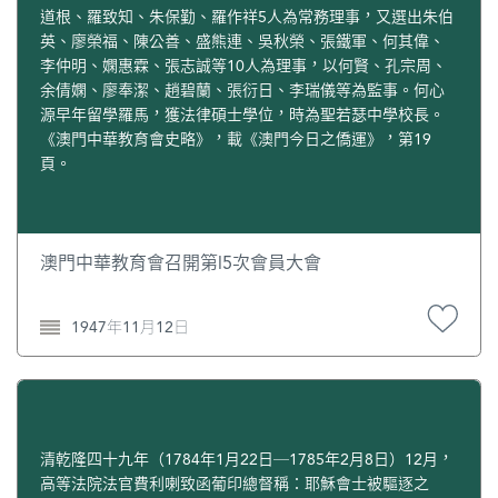
道根、羅致知、朱保勤、羅作祥5人為常務理事，又選出朱伯
英、廖榮福、陳公善、盛熊連、吳秋榮、張鐵軍、何其偉、
李仲明、嫻惠霖、張志誠等10人為理事，以何賢、孔宗周、
余倩嫻、廖奉潔、趙碧蘭、張衍日、李瑞儀等為監事。何心
源早年留學羅馬，獲法律碩士學位，時為聖若瑟中學校長。
《澳門中華教育會史略》，載《澳門今日之僑運》，第19
頁。
澳門中華教育會召開第l5次會員大會
1947年11月12日
清乾隆四十九年（1784年1月22日─1785年2月8日）12月，
高等法院法官費利喇致函葡印總督稱：耶穌會士被驅逐之