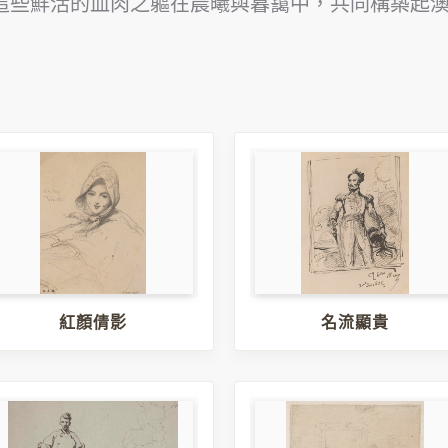
這些鮮活的血肉之軀在晨曦與暮靄中，共同構築起
紅顏倩影
名流顯貴