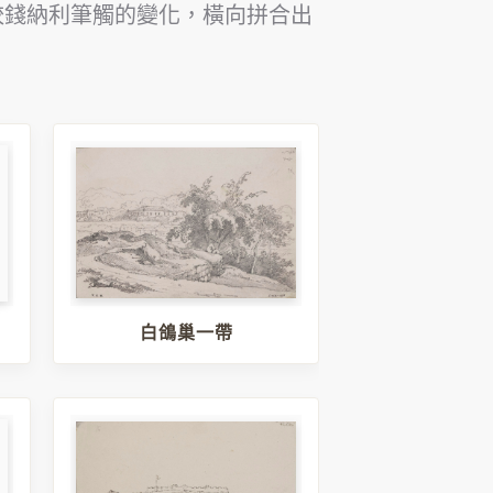
較錢納利筆觸的變化，橫向拼合出
白鴿巢一帶