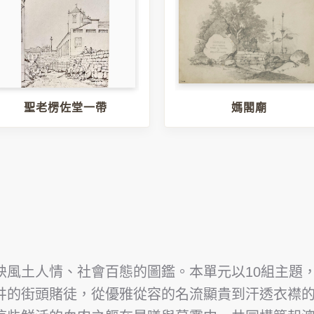
聖老楞佐堂一帶
媽閣廟
風土人情、社會百態的圖鑑。本單元以10組主題，
井的街頭賭徒，從優雅從容的名流顯貴到汗透衣襟