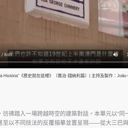
i Há História"《歷史就在這裡》（喬治·錢納利篇）| 主持及製作：João G
，彷彿踏入一場跨越時空的建築對話。本單元以“同
甚至以不同技法的反覆描摹並置呈現——從大三巴