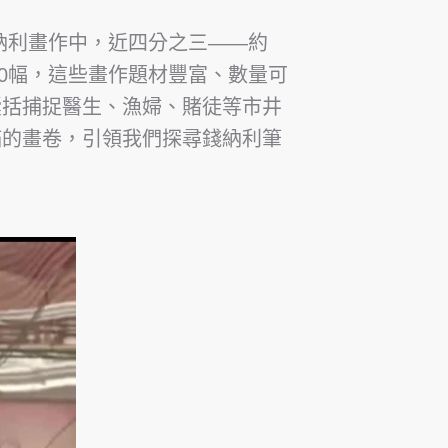
200幅錢納利畫作中，近四分之三——約
00幅，這些畫作題材豐富、數量可
囊括捕捉醫生、漁婦、賭徒等市井
滿的畫卷，引領我們探尋錢納利筆