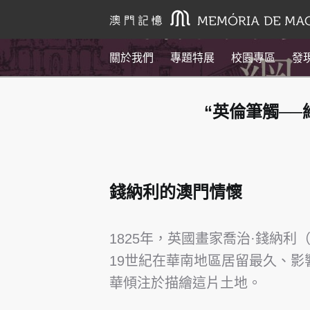
關於我們
專題特展
校園專區
發
“英倫筆觸─
錢納利的澳門情懷
1825年，英國畫家喬治·錢納利（
19世紀在華南地區居留最久、
華傾注於描繪這片土地。