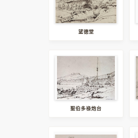
望德堂
聖伯多祿炮台