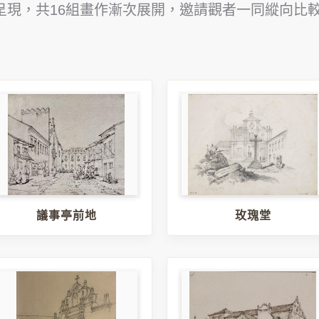
呈現，共16組畫作漸次展開，邀請觀者一同縱向比
議事亭前地
玫瑰堂