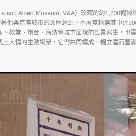
a and Albert Museum, V&A）珍藏的約1,
證著他與這座城市的深厚淵源。本展覽精選其中近2
居、教堂、炮台、海濱等城市面貌的風景寫生，也
風土人情的生動場景，它們共同構成一幅立體而豐