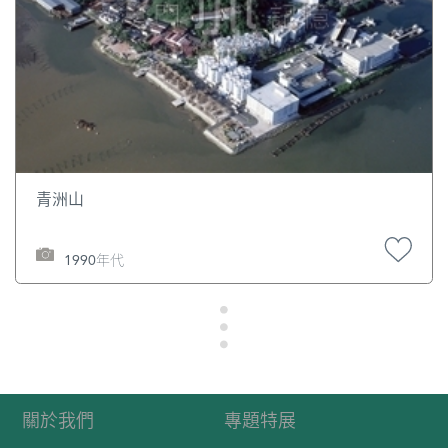
青洲山
1990年代
關於我們
專題特展