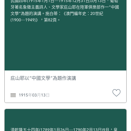
民國四年(1915年1月1日─1915年12月31日)3月13日，葡萄
牙著名象徵主義詩人、文學家庇山耶在陸軍俱樂部作一“中國
文學”為題的演講。施白蒂：《澳門編年史：20世紀
(1900─1949)》，第82頁。
庇山耶以“中國文學”為題作演講
1915年03月13日
清乾隆五十四年(1789年1月26日─1790年2月13日)9月，皇