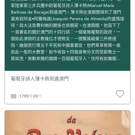
家陸軍第三步兵團中尉葡萄牙詩人薄卡熱(Manuel Maria
Barbosa de Bocage)到達澳門。薄卡熱在澳期間得到了澳門
富商若阿金•阿爾梅達(Joaquim Pereira de Almeida)的盛情接
待，與大法官費利喇的關係也很親密。在澳期間，他寫下了
一首著名的關於澳門的十四行詩：一個毫無權勢的政府，一
個如此潦倒的主教幾位才德修女，一間飄搖破屋三所修道
院，幾個苦行僧五千平民和中國基督徒，他們草草修築一座
如此一般的大教堂，如今收容十四個身無分文的受薪教士一
貧如洗，無數卑賤的娼婦一百個葡萄牙人，住所有如豬圈六
座炮台，百名士兵，還有一位鼓手三個堂區，以木為界一個
無所作為的教區樞理兩所神學校，一所還破舊不堪一個凌駕
一切之上的議事會這就是葡萄牙在澳門擁有的全部這首刻薄
葡萄牙詩人薄卡熱到達澳門
的諷刺詩十分準確地揭露了這一時期澳門的窘況。施白蒂：
《澳門編年史：16—18世紀》，第192頁，第193頁；
1789年09月
Manuel Teixeira, Macau no Séc. ⅩⅧ, p. 673.原文見Calos
Pinto Satos, Orlando Neves, De Longe á China, Vol. I, p.
281; 譯文見吳志良：《生存之道—論澳門政治制度與政治發
展》第3章，第95頁。