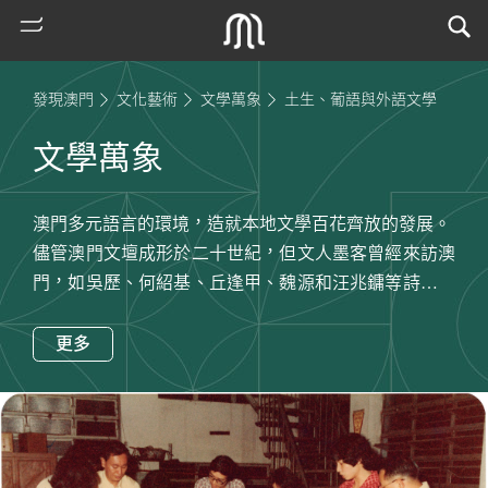
發現澳門
文化藝術
文學萬象
土生、葡語與外語文學
文學萬象
澳門多元語言的環境，造就本地文學百花齊放的發展。
儘管澳門文壇成形於二十世紀，但文人墨客曾經來訪澳
門，如吳歷、何紹基、丘逢甲、魏源和汪兆鏞等詩人，
就留下有關澳門的華文詩詞。明代劇作家湯顯祖也把遊
熱
歷澳門的見聞，加入自己的鉅著《牧丹亭》之中。這些
更多
門
作品體現澳門作為文學創作的靈感，也記錄了澳門的風
搜
土人情。踏入二十世紀，澳門出現第一個華人文學團體
索
「雪社」，出版過多輯詩詞作品，進步文學開始在澳門
古
生根成長。經歷近一個世紀的發展，本地的華文文學漸
地