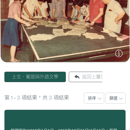
漸建立起一個集散文、詩歌、小說、戲劇、評論於大成
圖
的本土文學表達體系。
除了華語文學之外，澳門也不乏葡萄牙作家的足跡，如
媽
賈梅士和庇山耶，創作的各類文學作品。另外，本地的
閣
土生葡人亦出現一批文學作家，如李安樂、江蓮達、飛
雅德、飛歷奇等，使澳門本地的文學面貌更為豐富和多
寺
元。
廟
巴
士
土生、葡語與外語文學
返回上層目錄
教
堂
1
3
3
第
-
項結果，共
項結果
排序
篩選
街
市