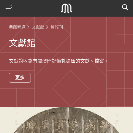
典藏精選
文獻館
舊報刊
文獻館
文獻館收錄有關澳門記憶數據庫的文獻、檔案。
更多
熱
門
搜
索
古
地