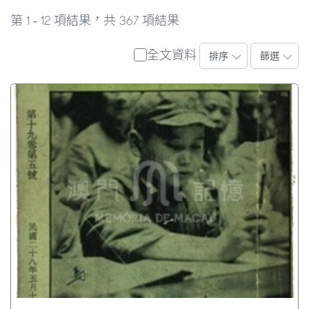
1
12
367
第
-
項結果，共
項結果
全文資料
排序
篩選