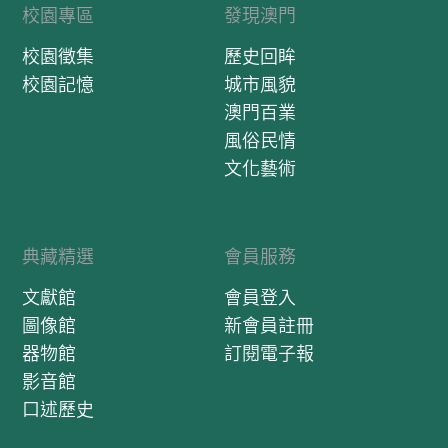
校園專區
發現澳門
校園徵集
歷史回眸
校園記憶
城市風貌
澳門百業
風俗民情
文化藝術
典藏精選
會員服務
文獻館
會員登入
圖像館
新會員註冊
器物館
訂閱電子報
影音館
口述歷史