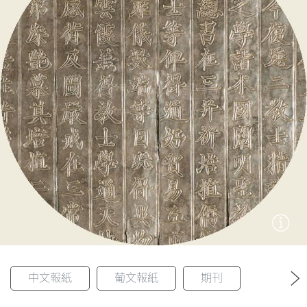
圖
媽
閣
寺
廟
巴
士
教
堂
街
市
中文報紙
葡文報紙
期刊
返回