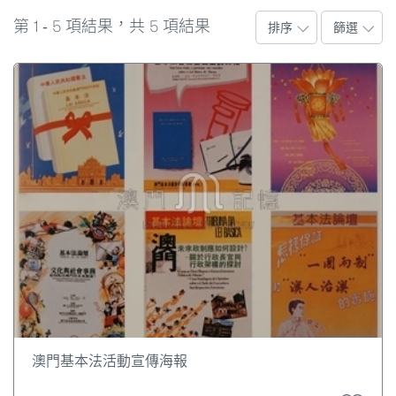
1
5
5
第
-
項結果，共
項結果
排序
篩選
澳門基本法活動宣傳海報