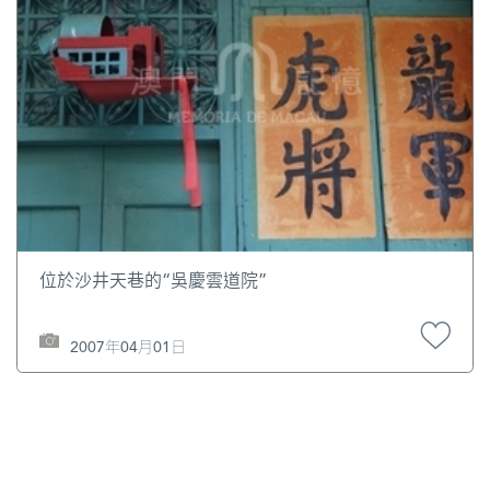
位於沙井天巷的“吳慶雲道院”
2007年04月01日