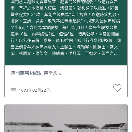
澳門慈善組織同善堂設立，經澳門公會酌議後，乃是行善之
事，有裨於本澳華人貧民，澳督第31號札諭予以批准。同善
堂章程共計24款，其創立緣由為“善士捐資，以送時症丸散、
贈醫、宣講、送書、敬執字紙等事起見”。規定入會紳商經捐
至少5元，方可為本堂股友。每年l2月1日，齊集各股友公推
值事10位，內舉總理2位，值理8位，暗票公舉，照常投鬮而
行，以名多者得。舉畢，該10位內，即自行互舉總理2位。同
善堂創會華人紳商為盧九、王麟生、陳翰墀、關蕙田、盛文
彪、林雨文、梁傑文、陳鑣南、吳月溪、王勉之、黃居之、
林志仁、王藹人、蔡鶴朋、鐘晏雲、梁耀明、梁郁明、王炳
雲、王少良、黎乙真、胡海籌、張鳳儔、鄭坤之、杜鑒清、
張敬堂、蔡羨卿、梁廣文、李綬珊、鄭麟初、張鑒田、張心
澳門慈善組織同善堂設立
傳、梁仁甫、李渭南、陳扆卿、陸禮廷、何連旺、鮑啟明、
王岐卿、羅熙耀、吳熾生、蕭焱翹、林應奎、梁兩初、程霖
1893年02月22日
棠、鮑序義、鮑玉林。同善堂創立之初，堂址選在議事亭前
地14號，與孫逸仙之醫館議事亭前地16號相鄰。《澳門政府
憲報》1893年2月25日第8號。同善堂值理會編：《同善堂
110周年紀念集》，第7頁。