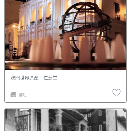
澳門世界遺產：仁慈堂
鄧思平