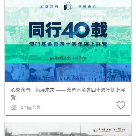
https://www.io.gov.mo/cn/entities/assoc
。 時至今
天，澳門社團種類走向相當多元化，包括工商組織、教
育、文化康樂、專業組織、社區組織、同鄉會和公民社
團，在澳門社會佔有相當重要的地位。
心繫澳門 拓展未來 —— 澳門基金會四十週年網上展
覽
澳門基金會