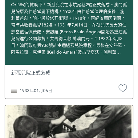
Órfâôs)的贊助下，新孤兒院在水坑尾巷2號正式落成。澳門孤
兒院原為仁慈堂屬下機構，1900年由仁慈堂值理伯多祿．施
利華首創，院址設於塔石街l號。1918年，因經濟原因倒閉，
當時共收養孤兒182名。1931年7月14日，在孤兒院長大的仁
慈堂值理佩德羅．安熱羅 (Pedro Paulo Ángelo)開始為重建孤
兒院進行公開募捐，共籌得善款l萬澳門元。至1932年8月l3
日，澳門政府第936號訓令通過孤兒院章程，最後在安熱羅、
阿馬拉爾．克伊爾 (Keil do Amaral)及古斯塔沃．施利華
(Gustavo Nolasco da Silva)等熱心人士的協助下，終於建成新
孤兒院。施白蒂：《澳門編年史：20世紀 (1900-1949)》，
第3頁、第246頁及第258頁。
新孤兒院正式落成
1933年01月06日