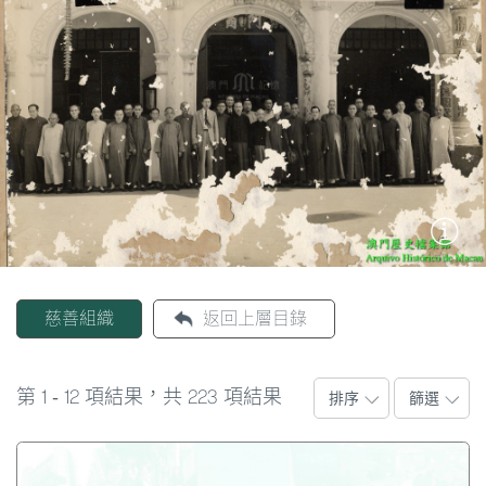
社團，如澳門中華總商會等。在葡治時期，這些社團除
圖
了團結彼此、服務社會之餘，也成為民間與政府溝通的
重要橋樑，至今仍然發揮巨大作用。
媽
閣
截至2019年6月，澳門的社團數目已超過9,200個，社
團種類相當多元化，包括藝術文化、科學及科技、業主
寺
會、體育、法律、教育及青年、基金會、工商及服務、
廟
文娛活動、專業、環境保護、宗教、衛生、社會服務、
巴
勞工和其他共16種類型。這些社團數量之多、歷史之久
士
在世界上是絕無僅有的，這也是澳門社會發展的一大特
色。
教
慈善組織
返回上層目錄
堂
參考資料：
婁勝華：《消逝與新生：澳門民間結社的變遷及其線
街
1
12
223
第
-
項結果，共
項結果
排序
篩選
市
索》，載吳志良、金國平、湯開建主編：《澳門史新
編》（第三冊），澳門基金會，2008年。
“社團”，載澳門特別行政區政府印務局網：