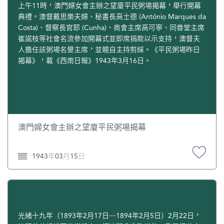
上午11時，澳門婦女會主辦之望廈平民粥場揭幕，舉行開幕
典禮。澳督戴思樂夫婦、秘書長高士德 (António Marques da
Costa)、督察長官耶 (Cunha)、商會主席高可寧、同善堂主席
崔諾枝等社會名流參加開幕式並即席捐款以示支持，澳督夫
人擔任該粥場名譽主席，並親自主持剪綵。《平民粥場昨日
揭幕》，載《西南日報》1943年3月16日。
澳門婦女會主辦之望廈平民粥場揭幕
1943年03月15日
光緒十九年（1893年2月17日─1894年2月5日）2月22日，