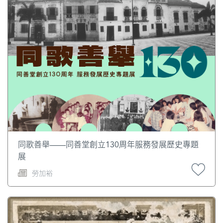
同歌善舉——同善堂創立130周年服務發展歷史專題
展
勞加裕