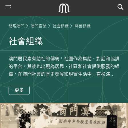
發現澳門
澳門百業
社會組織
慈善組織
社會組織
澳門居民素有結社的傳統，社團作為集結、對話和協調
的平台，其後也出現為居民、社區和社會提供服務的組
織，在澳門社會的歷史發展和現實生活中一直扮演着極
其重要的角色，因此，澳門又稱為“社團社會”。早在
熱
1569年，仁慈堂已在澳門成立以救助本地窮困人士，其
更多
門
後居澳葡人社群亦組織不同的宗教和慈善組織。至於華
搜
人社區，較早出現以血緣性和神緣性主導的民間組織，
索
透過共同奉獻來維繫社區。隨着華商的地位提升，他們
古
除了成立鏡湖醫院和同善堂等慈善組織，亦成立政商性
地