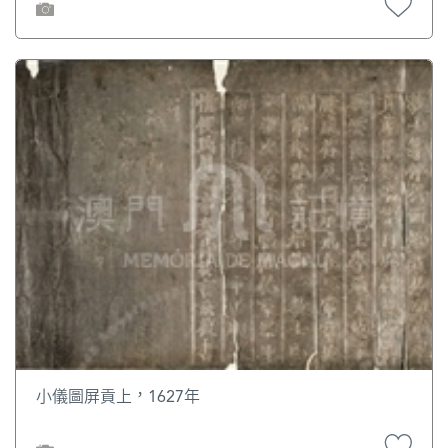
小儀圖屏貢上，1627年