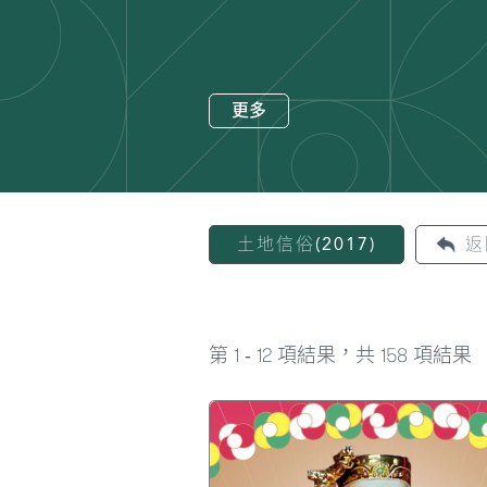
更多
土地信俗(2017)
返
1
12
158
第
-
項結果，共
項結果