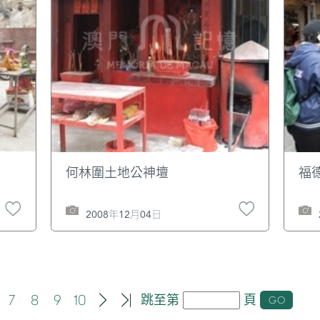
何林圍土地公神壇
福
2008年12月04日
7
8
9
10
跳至第
頁
GO