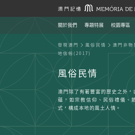
關於我們
專題特展
校園專區
發現澳門
風俗民情
澳門非物
地信俗(2017)
風俗民情
澳門除了有著豐富的歷史之外，
蘊，如宗教信仰、民俗禮儀、
式，構成本地的風土人情。