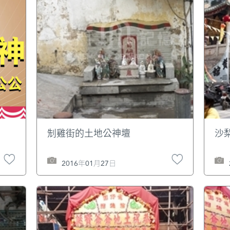
𠜎雞街的土地公神壇
沙
2016年01月27日