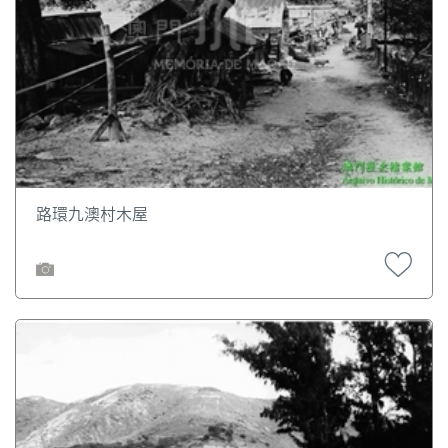
路環九澳村木屋