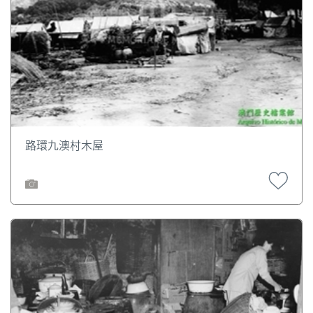
路環九澳村木屋