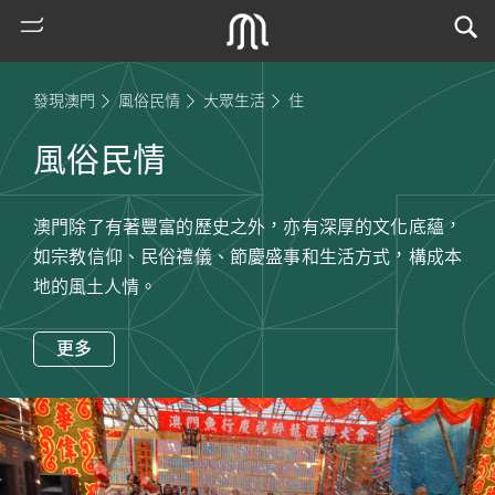
發現澳門
風俗民情
大眾生活
住
風俗民情
澳門除了有著豐富的歷史之外，亦有深厚的文化底蘊，
如宗教信仰、民俗禮儀、節慶盛事和生活方式，構成本
地的風土人情。
熱
更多
門
搜
索
古
地