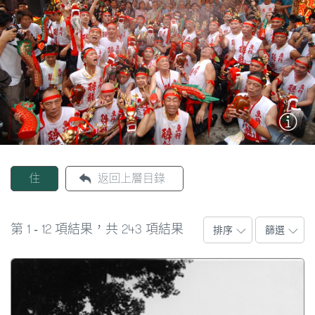
圖
媽
閣
寺
廟
巴
士
住
返回上層目錄
教
堂
1
12
243
第
-
項結果，共
項結果
排序
篩選
街
市