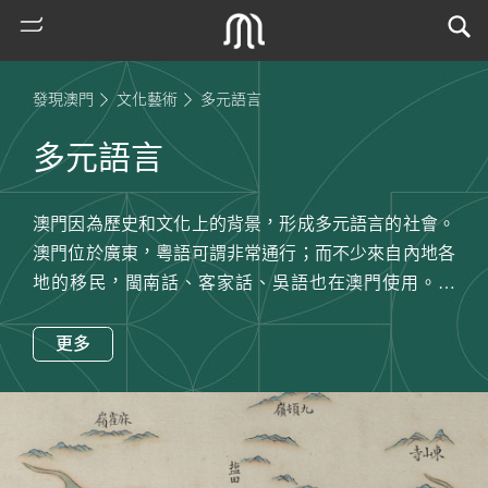
發現澳門
文化藝術
多元語言
多元語言
澳門因為歷史和文化上的背景，形成多元語言的社會。
澳門位於廣東，粵語可謂非常通行；而不少來自內地各
地的移民，閩南話、客家話、吳語也在澳門使用。此
外，普通話作為中國和世界華人通用的語言，在社會生
熱
活各個場合日漸得到普遍應用。
更多
門
除了漢語之外，葡萄牙語亦為澳門的正式語文之一，在
搜
行政和法律上仍有一定的應用空間。本地的土生葡人族
索
群也使用混合語，稱為「土生土語」，以葡萄牙語為基
古
礎，混雜馬來語、粵語、英語及其他拉丁語言的詞彙，
地