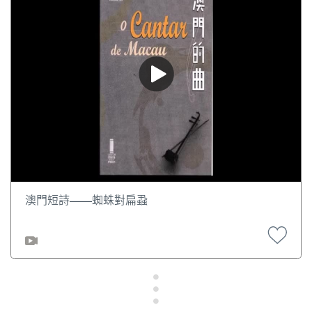
澳門短詩——蜘蛛對扁蝨