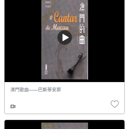
澳門歌曲——巴斯蒂安那