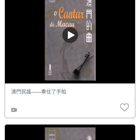
澳門民謠——牽住了手帕