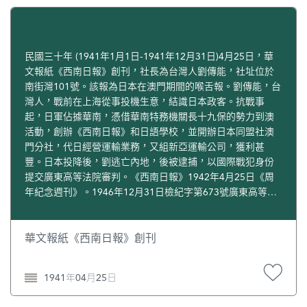
民國三十年 (1941年1月1日-1941年12月31日)4月25日，華
文報紙《西南日報》創刊，社長為台灣人劉傳能，社址位於
南街灣101號。該報為日本在澳門期間的喉舌報。劉傳能，台
灣人，戰前在上海從事投機生意，結識日本政客。抗戰事
起，日軍佔據華南，憑借華南特務機關長十九保的勢力到澳
活動，創辦《西南日報》和日語學校，並開辦日本同盟社澳
門分社，代日經營運輸業務，又組新亞運輸公司，獲利甚
豐。日本投降後，劉逃亡內地，後被逮捕，以國際戰犯身份
提交廣東高等法院審判。《西南日報》1942年4月25日《周
年紀念週刊》。1946年12月31日檢紀字第673號廣東高等法
院檢查處首席檢查官張啟鴻快郵代電，廣東省檔案館藏；
《復興日報》l946年2月9日；轉自陳錫豪：《抗日戰爭時期
的澳門》，第61頁。
華文報紙《西南日報》創刊
1941年04月25日