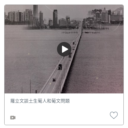
羅立文談土生葡人和葡文問題