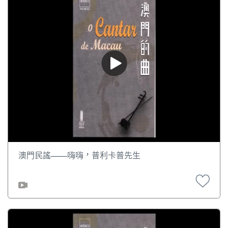
澳門民謠——嗨嗨，普利卡普先生