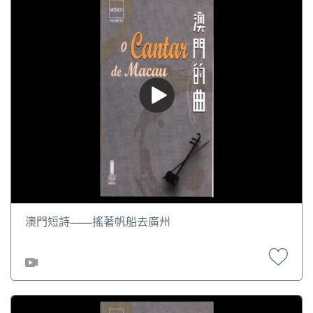
澳門短詩——搖著帆船去廣州