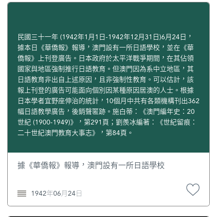
民國三十一年 (1942年1月1日-1942年12月31日)6月24日，
據本日《華僑報》報導，澳門設有一所日語學校，並在《華
僑報》上刊登廣告。日本政府於太平洋戰爭期間，在其佔領
國家與地區強制推行日語教育。但澳門因為系中立地區，其
日語教育非出自上述原因，且非強制性教育。可以估計，該
報上刊登的廣告可能面向個別因某種原因居澳的人士。根據
日本學者宜野座伸治的統計，10個月中共有各類機構刊出362
幅日語教學廣告，後銷聲匿跡。施白蒂：《澳門編年史：20
世紀 (1900-1949)》，第291頁；劉羨冰編著：《世紀留痕：
二十世紀澳門教育大事志》，第84頁。
據《華僑報》報導，澳門設有一所日語學校
1942年06月24日