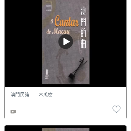
澳門民謠——木瓜樹