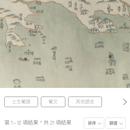
成為澳門獨有的本土語言。
圖
媽
閣
寺
廟
巴
士
教
堂
土生葡語
葡文
其他語言
返回
街
市
1
12
21
第
-
項結果，共
項結果
排序
篩選